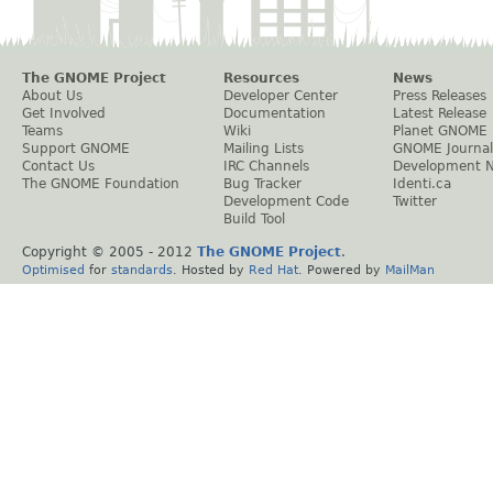
The GNOME Project
Resources
News
About Us
Developer Center
Press Releases
Get Involved
Documentation
Latest Release
Teams
Wiki
Planet GNOME
Support GNOME
Mailing Lists
GNOME Journal
Contact Us
IRC Channels
Development 
The GNOME Foundation
Bug Tracker
Identi.ca
Development Code
Twitter
Build Tool
Copyright © 2005 - 2012
The GNOME Project
.
Optimised
for
standards
. Hosted by
Red Hat
. Powered by
MailMan