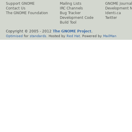
Support GNOME
Mailing Lists
GNOME Journal
Contact Us
IRC Channels
Development 
The GNOME Foundation
Bug Tracker
Identi.ca
Development Code
Twitter
Build Tool
Copyright © 2005 - 2012
The GNOME Project
.
Optimised
for
standards
. Hosted by
Red Hat
. Powered by
MailMan