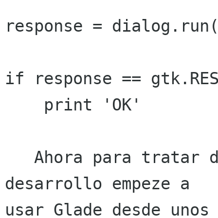
response = dialog.run(
if response == gtk.RES
    print 'OK'

   Ahora para tratar de acelerar el tiempo del 
desarrollo empeze a

usar Glade desde unos 