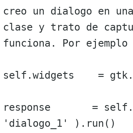
creo un dialogo en una
clase y trato de captu
funciona. Por ejemplo

self.widgets	= gtk.glade.XML( 'input.glade' )

response       = self.
'dialogo_1' ).run()
