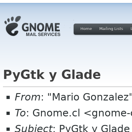
Home
Mailing Lists
PyGtk y Glade
From
: "Mario Gonzale
To
: Gnome.cl <gnome-c
Subject
: PyGtk y Glade