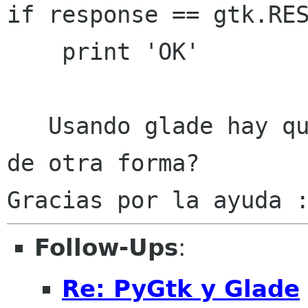
if response == gtk.RES
    print 'OK'

   Usando glade hay que capturar las respuestas 
de otra forma? 

Follow-Ups
:
Re: PyGtk y Glade