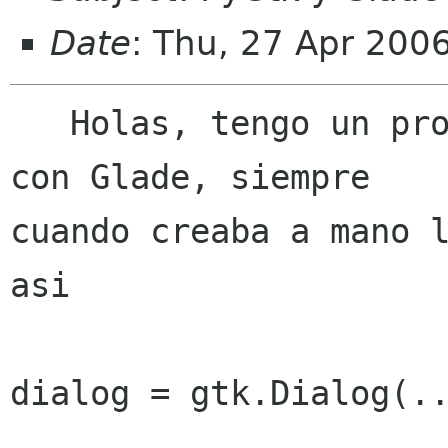
Date
: Thu, 27 Apr 200
   Holas, tengo un problema al crear dialogos 
con Glade, siempre

cuando creaba a mano l
asi

dialog = gtk.Dialog(..