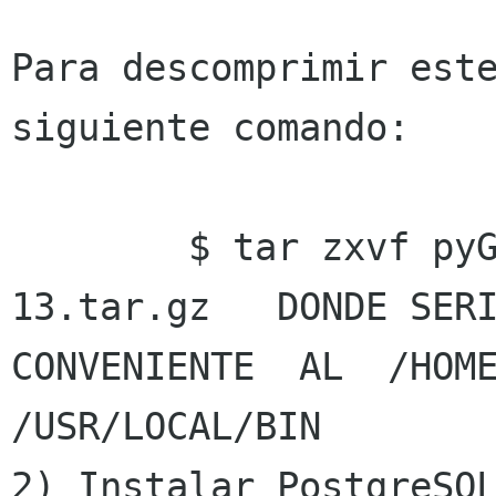
Para descomprimir este
siguiente comando: 

        $ tar zxvf pyGestor-cvs-2006-04-
13.tar.gz   DONDE SERI
CONVENIENTE  AL  /HOME
/USR/LOCAL/BIN

2) Instalar PostgreSQL