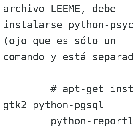
archivo LEEME, debe 

instalarse python-psyc
(ojo que es sólo un 

comando y está separad
        # apt-get install python-psycopg python-
gtk2 python-pgsql 

        python-reportlab python-glade2 
