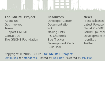
The GNOME Project
Resources
News
About Us
Developer Center
Press Releases
Get Involved
Documentation
Latest Release
Teams
Wiki
Planet GNOME
Support GNOME
Mailing Lists
GNOME Journal
Contact Us
IRC Channels
Development 
The GNOME Foundation
Bug Tracker
Identi.ca
Development Code
Twitter
Build Tool
Copyright © 2005 - 2012
The GNOME Project
.
Optimised
for
standards
. Hosted by
Red Hat
. Powered by
MailMan