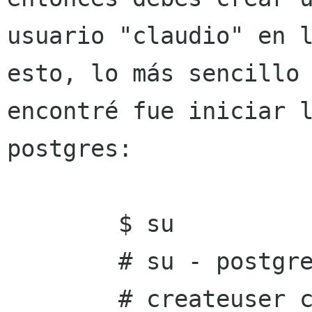
usuario "claudio" en l
esto, lo más sencillo 
encontré fue iniciar l
postgres: 

        $ su 

        # su - postgres 

        # createuser claudio 
