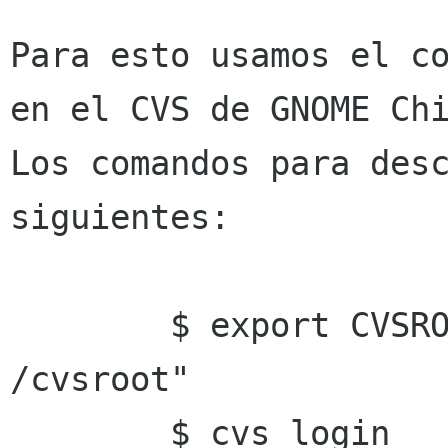
Para esto usamos el co
en el CVS de GNOME Chi
Los comandos para desc
siguientes: 

        $ export CVSROOT=":pserver:anonymous    
/cvsroot" 

        $ cvs login 
