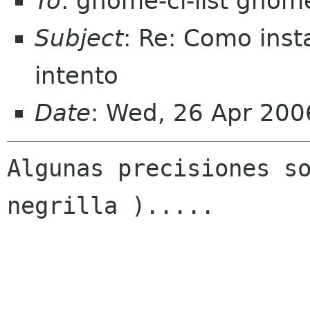
To
: gnome-cl-list gnom
Subject
: Re: Como inst
intento
Date
: Wed, 26 Apr 200
Algunas precisiones so
negrilla )..... 
