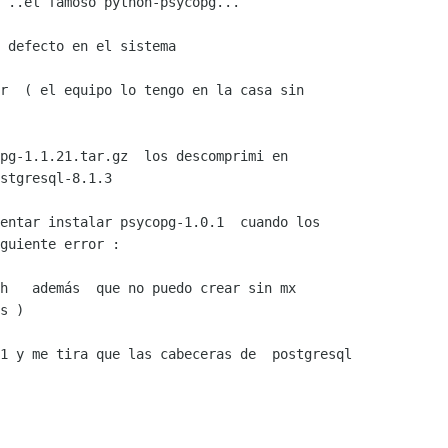
 ..el famoso python-psycopg...

 defecto en el sistema 

r  ( el equipo lo tengo en la casa sin

pg-1.1.21.tar.gz  los descomprimi en

stgresql-8.1.3

entar instalar psycopg-1.0.1  cuando los

guiente error :

h   además  que no puedo crear sin mx

s )

1 y me tira que las cabeceras de  postgresql
