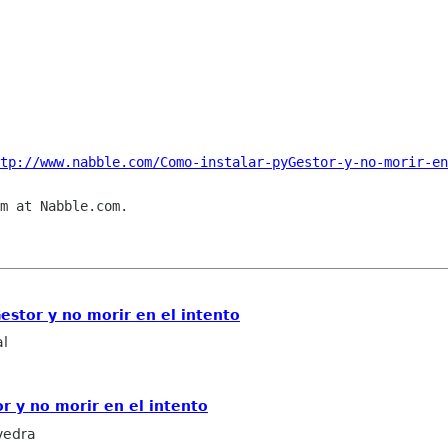
tp://www.nabble.com/Como-instalar-pyGestor-y-no-morir-en
m at Nabble.com.

estor y no morir en el intento
al
r y no morir en el intento
vedra