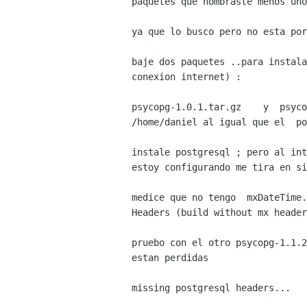
paquetes que nombraste menos uno
ya que lo busco pero no esta por
baje dos paquetes ..para instala
conexion internet) :

psycopg-1.0.1.tar.gz    y  psyco
/home/daniel al igual que el  po
instale postgresql ; pero al int
estoy configurando me tira en si
medice que no tengo  mxDateTime.
Headers (build without mx header
pruebo con el otro psycopg-1.1.2
estan perdidas 

missing postgresql headers...
