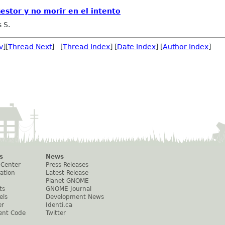
estor y no morir en el intento
 S.
v
][
Thread Next
] [
Thread Index
] [
Date Index
] [
Author Index
]
s
News
 Center
Press Releases
ation
Latest Release
Planet GNOME
ts
GNOME Journal
els
Development News
er
Identi.ca
ent Code
Twitter