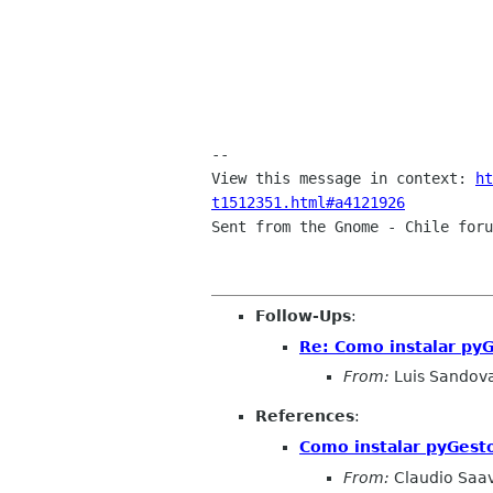
--

View this message in context: 
ht
t1512351.html#a4121926

Sent from the Gnome - Chile foru
Follow-Ups
:
Re: Como instalar pyG
From:
Luis Sandov
References
:
Como instalar pyGesto
From:
Claudio Saa