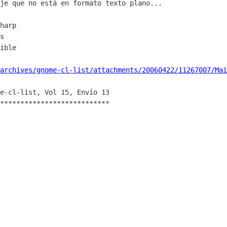
je que no está en formato texto plano...

harp 

s

ible

archives/gnome-cl-list/attachments/20060422/11267007/Mai
e-cl-list, Vol 15, Envío 13

***************************
