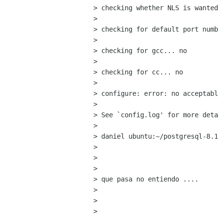
> checking whether NLS is wanted
> 

> checking for default port numb
> 

> checking for gcc... no

> 

> checking for cc... no

> 

> configure: error: no acceptabl
> 

> See `config.log' for more deta
> 

> daniel ubuntu:~/postgresql-8.1
> 

>  

> 

> que pasa no entiendo .... 

> 

> 

> 
