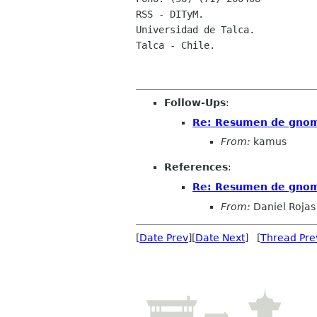
RSS - DITyM.

Universidad de Talca.

Talca - Chile.

Follow-Ups
:
Re: Resumen de gnome-
From:
kamus
References
:
Re: Resumen de gnome-
From:
Daniel Rojas
[
Date Prev
][
Date Next
] [
Thread Pre