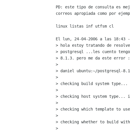
PD: este tipo de consulta es mej
correos apropiada como por ejemp
linux listas inf utfsm cl

El lun, 24-04-2006 a las 18:43 -
> hola estoy tratando de resolve
> postgresql ...les cuento tengo
> 8.1.3. pero me da este error :

>  

> daniel ubuntu:~/postgresql-8.1
> 

> checking build system type... 
> 

> checking host system type... i
> 

> checking which template to use
> 

> checking whether to build with
> 
