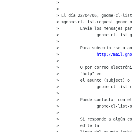
> 

>  

> El día 22/04/06, gnome-cl-list
> <gnome-cl-list-request gnome o
>         Envie los mensajes par
>                gnome-cl-list g
>         

>         Para subscribirse o an
>                
http://mail.gn
>         

>         O por correo electróni
>         "help" en 

>         el asunto (subject) o 
>                gnome-cl-list-r
>         

>         Puede contactar con el
>                gnome-cl-list-o
>         

>         Si responde a algún co
>         edite la
