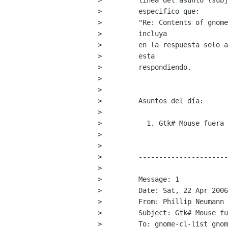
>         linea del asunto (subj
>         especifico que:

>         "Re: Contents of gnome
>         incluya 

>         en la respuesta solo a
>         esta

>         respondiendo.

>         

>         

>         Asuntos del día:

>         

>           1. Gtk# Mouse fuera 
>         

>         

>         ----------------------
>         

>         Message: 1

>         Date: Sat, 22 Apr 2006
>         From: Phillip Neumann 
>         Subject: Gtk# Mouse fu
>         To: gnome-cl-list gnom