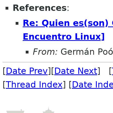
References
:
Re: Quien es(son)
Encuentro Linux]
From:
Germán Poó
[
Date Prev
][
Date Next
] [
[
Thread Index
] [
Date Ind