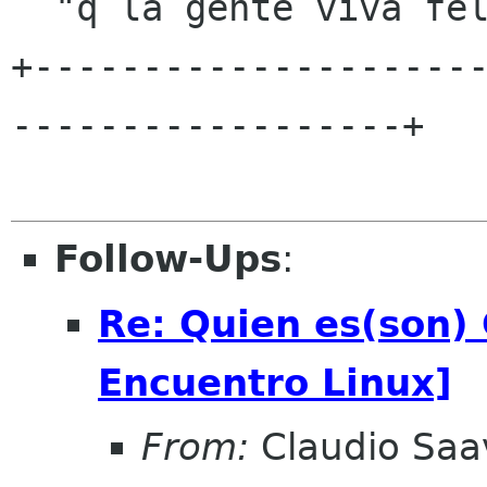
  "q la gente viva feliz aunq no tenga permiso"

+--------------------
------------------+

Follow-Ups
:
Re: Quien es(son)
Encuentro Linux]
From:
Claudio Saa