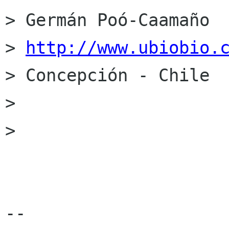
> Germán Poó-Caamaño

> 
http://www.ubiobio.
> Concepción - Chile

>

>

--
