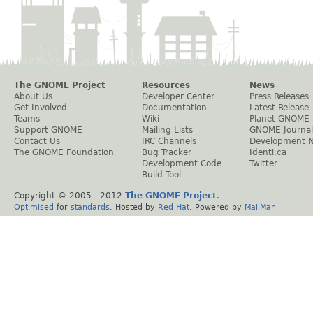
The GNOME Project
Resources
News
About Us
Developer Center
Press Releases
Get Involved
Documentation
Latest Release
Teams
Wiki
Planet GNOME
Support GNOME
Mailing Lists
GNOME Journal
Contact Us
IRC Channels
Development 
The GNOME Foundation
Bug Tracker
Identi.ca
Development Code
Twitter
Build Tool
Copyright © 2005 - 2012
The GNOME Project
.
Optimised
for
standards
. Hosted by
Red Hat
. Powered by
MailMan