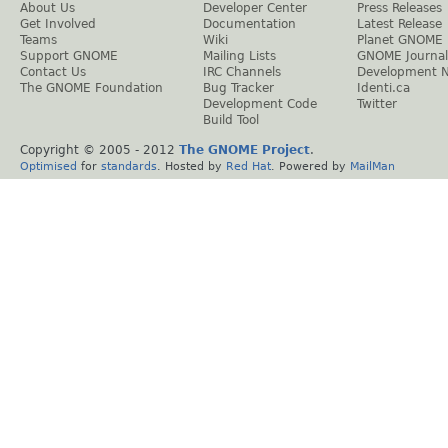
About Us
Developer Center
Press Releases
Get Involved
Documentation
Latest Release
Teams
Wiki
Planet GNOME
Support GNOME
Mailing Lists
GNOME Journal
Contact Us
IRC Channels
Development 
The GNOME Foundation
Bug Tracker
Identi.ca
Development Code
Twitter
Build Tool
Copyright © 2005 - 2012
The GNOME Project
.
Optimised
for
standards
. Hosted by
Red Hat
. Powered by
MailMan