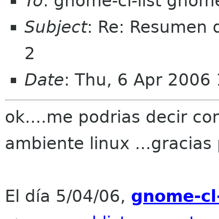
To
: gnome-cl-list gnom
Subject
: Re: Resumen d
2
Date
: Thu, 6 Apr 2006
ok....me podrias decir co
ambiente linux ...gracias
El día 5/04/06,
gnome-cl