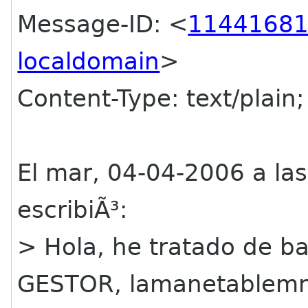
Message-ID: <
114416813
localdomain
>
Content-Type: text/plain
El mar, 04-04-2006 a las
escribiÃ³:
> Hola, he tratado de b
GESTOR, lamanetablem