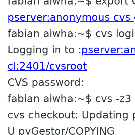
fabian aiwha:~$ expor
pserver:anonymous cvs 
fabian aiwha:~$ cvs log
Logging in to :
pserver:
cl:2401/cvsroot
CVS password:
fabian aiwha:~$ cvs -z3
cvs checkout: Updating 
U pyGestor/COPYING