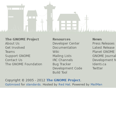
The GNOME Project
Resources
News
About Us
Developer Center
Press Releases
Get Involved
Documentation
Latest Release
Teams
Wiki
Planet GNOME
Support GNOME
Mailing Lists
GNOME Journal
Contact Us
IRC Channels
Development 
The GNOME Foundation
Bug Tracker
Identi.ca
Development Code
Twitter
Build Tool
Copyright © 2005 - 2012
The GNOME Project
.
Optimised
for
standards
. Hosted by
Red Hat
. Powered by
MailMan