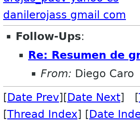
danilerojass gmail com
Follow-Ups
:
Re: Resumen de gno
From:
Diego Caro
[
Date Prev
][
Date Next
] [
[
Thread Index
] [
Date Ind