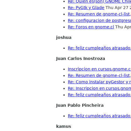
Re: Quien es(son) GNOME Chile
Re: PyGtk y Glade
Thu Apr 27 
Re: Resumen de gnome-cl-list,
Re: configuracion de postgres
Re: Foros en gnome.cl
Thu Apr
joshua
Re: feliz cumpleaños atrasado.
Juan Carlos Inostroza
Inscripcion en cursos.gnome.c
Re: Resumen de gnome-cl-list,
Re: Como instalar pyGestor y n
Re: Inscripcion en cursos.gno
Re: feliz cumpleaños atrasado.
Juan Pablo Pincheira
Re: feliz cumpleaños atrasado.
kamus