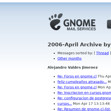
2006-April Archive b
Messages sorted by: [
Thread
]
Other months
Alejandro Valdes Jimenez
Re: Foros en gnome.cl
Thu Apr
feliz cumpleaños atrasado...
Mo
Re: Foros en gnome.cl
Mon Apr
Re: Inscripcion en cursos.gno
Re: configuracion de postgres
cursos...
Mon Apr 17 13:13:48
Re: Resumen de gnome-cl-list,