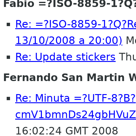
Fabio =?ISO-8859-1?
Re: =?ISO-8859-1?Q?R
13/10/2008 a 20:00)
Mo
Re: Update stickers
Thu
Fernando San Martin 
Re: Minuta =?UTF-8?B?
cmV1bmnDs24gbHVuZ
16:02:24 GMT 2008