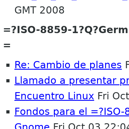
GMT 2008
=?ISO-8859-1?Q?Ger
=
Re: Cambio de planes
F
Llamado a presentar pr
Encuentro Linux
Fri Oc
Fondos para el =?ISO
Gnome
Fri Oct 03 22: