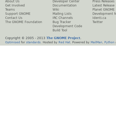
About Us
Developer Center
Press Releases
Get Involved
Documentation
Latest Release
Teams
Wiki
Planet GNOME
Support GNOME
Mailing Lists
Development 
Contact Us
IRC Channels
Identi.ca
The GNOME Foundation
Bug Tracker
Twitter
Development Code
Build Tool
Copyright © 2005 - 2013
The GNOME Project
.
Optimised
for
standards
. Hosted by
Red Hat
. Powered by
MailMan
,
Python