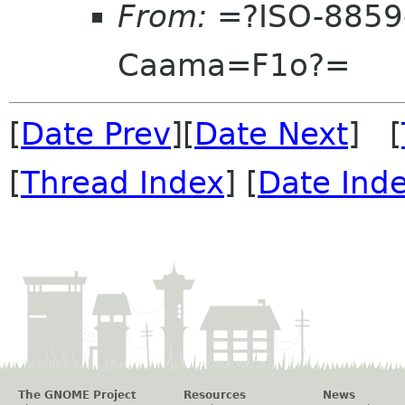
From:
=?ISO-8859
Caama=F1o?=
[
Date Prev
][
Date Next
] [
[
Thread Index
] [
Date Ind
The GNOME Project
Resources
News