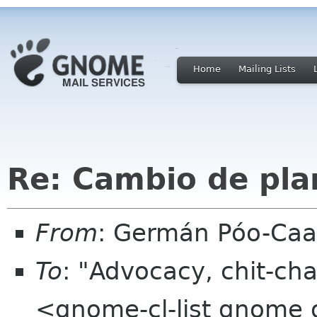
Home
Mailing Lists
Re: Cambio de pla
From
: Germán Póo-Ca
To
: "Advocacy, chit-cha
<gnome-cl-list gnome 