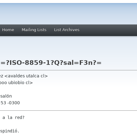
Home
Mailing Lists
List Archives
l =?ISO-8859-1?Q?sal=F3n?=
ez <avaldes utalca cl>
oo ubiobio cl>
 salón
:53 -0300
 a la red?

spindió.
