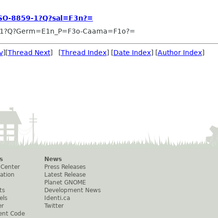
ISO-8859-1?Q?sal=F3n?=
-1?Q?Germ=E1n_P=F3o-Caama=F1o?=
v
][
Thread Next
] [
Thread Index
] [
Date Index
] [
Author Index
]
s
News
 Center
Press Releases
ation
Latest Release
Planet GNOME
ts
Development News
els
Identi.ca
er
Twitter
ent Code