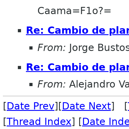
Caama=F1o?=
Re: Cambio de pla
From:
Jorge Busto
Re: Cambio de pla
From:
Alejandro V
[
Date Prev
][
Date Next
] [
[
Thread Index
] [
Date Ind