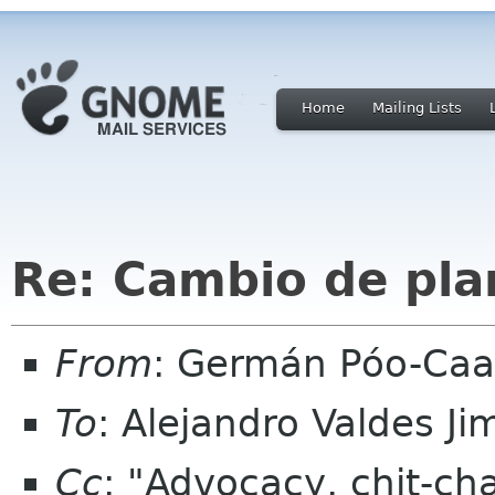
Home
Mailing Lists
Re: Cambio de pla
From
: Germán Póo-Ca
To
: Alejandro Valdes J
Cc
: "Advocacy, chit-ch