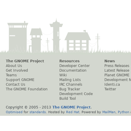
The GNOME Project
Resources
News
About Us
Developer Center
Press Releases
Get Involved
Documentation
Latest Release
Teams
Wiki
Planet GNOME
Support GNOME
Mailing Lists
Development 
Contact Us
IRC Channels
Identi.ca
The GNOME Foundation
Bug Tracker
Twitter
Development Code
Build Tool
Copyright © 2005 - 2013
The GNOME Project
.
Optimised
for
standards
. Hosted by
Red Hat
. Powered by
MailMan
,
Python