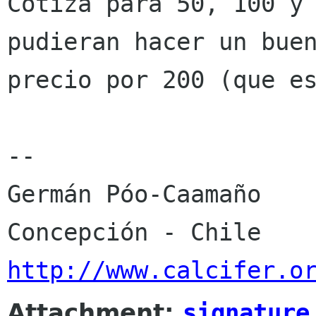
Cotiza para 50, 100 y 
pudieran hacer un buen
precio por 200 (que es
-- 

Germán Póo-Caamaño

http://www.calcifer.o
Attachment:
signature