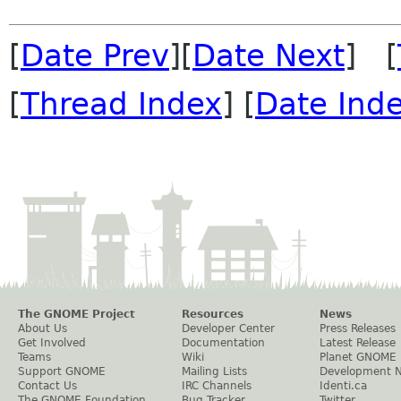
[
Date Prev
][
Date Next
] [
[
Thread Index
] [
Date Ind
The GNOME Project
Resources
News
About Us
Developer Center
Press Releases
Get Involved
Documentation
Latest Release
Teams
Wiki
Planet GNOME
Support GNOME
Mailing Lists
Development 
Contact Us
IRC Channels
Identi.ca
The GNOME Foundation
Bug Tracker
Twitter