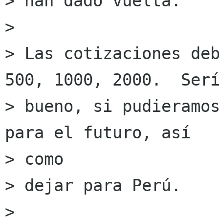
> han dado vuelta.

> 

> Las cotizaciones deb
500, 1000, 2000.  Serí
> bueno, si pudieramos
para el futuro, así

> como

> dejar para Perú.

> 
