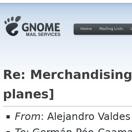
Home
Mailing Lists
Re: Merchandising
planes]
From
: Alejandro Valde