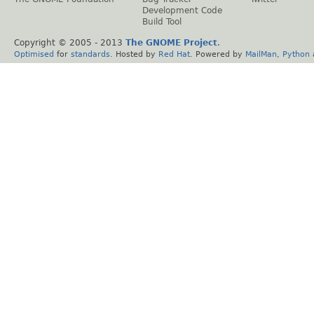
Development Code
Build Tool
Copyright © 2005 - 2013
The GNOME Project
.
Optimised
for
standards
. Hosted by
Red Hat
. Powered by
MailMan
,
Python