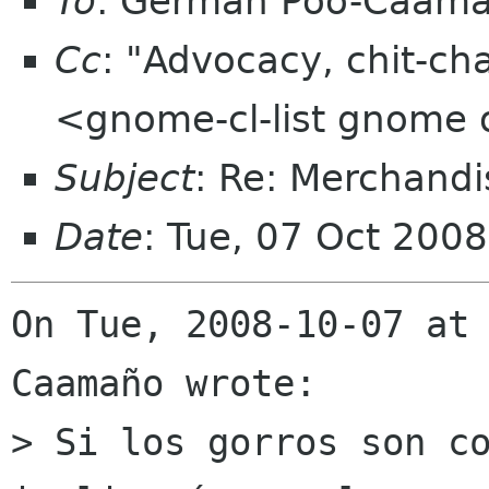
To
: Germán Póo-Caam
Cc
: "Advocacy, chit-ch
<gnome-cl-list gnome 
Subject
: Re: Merchandi
Date
: Tue, 07 Oct 200
On Tue, 2008-10-07 at
Caamaño wrote:

> Si los gorros son co