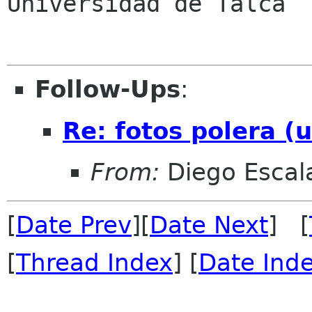
Universidad de Talca

Follow-Ups
:
Re: fotos polera (
From:
Diego Escala
[
Date Prev
][
Date Next
] [
[
Thread Index
] [
Date Ind