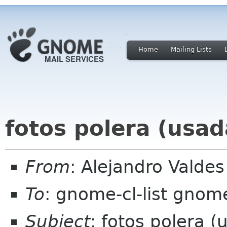
Home
Mailing Lists
fotos polera (usad
From
: Alejandro Valde
To
: gnome-cl-list gnom
Subject
: fotos polera (