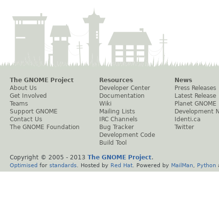
The GNOME Project
Resources
News
About Us
Developer Center
Press Releases
Get Involved
Documentation
Latest Release
Teams
Wiki
Planet GNOME
Support GNOME
Mailing Lists
Development 
Contact Us
IRC Channels
Identi.ca
The GNOME Foundation
Bug Tracker
Twitter
Development Code
Build Tool
Copyright © 2005 - 2013
The GNOME Project
.
Optimised
for
standards
. Hosted by
Red Hat
. Powered by
MailMan
,
Python