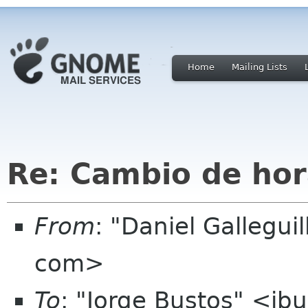
Home
Mailing Lists
Re: Cambio de hor
From
: "Daniel Gallegui
com>
To
: "Jorge Bustos" <jbu