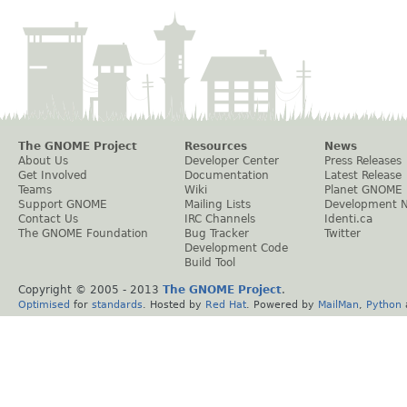
The GNOME Project
Resources
News
About Us
Developer Center
Press Releases
Get Involved
Documentation
Latest Release
Teams
Wiki
Planet GNOME
Support GNOME
Mailing Lists
Development 
Contact Us
IRC Channels
Identi.ca
The GNOME Foundation
Bug Tracker
Twitter
Development Code
Build Tool
Copyright © 2005 - 2013
The GNOME Project
.
Optimised
for
standards
. Hosted by
Red Hat
. Powered by
MailMan
,
Python