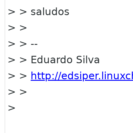
> > saludos
> >
> > --
> > Eduardo Silva
> >
http://edsiper.linuxch
> >
>