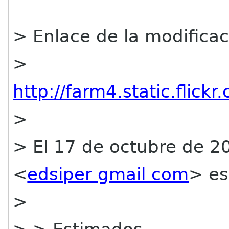
> Enlace de la modifica
>
http://farm4.static.fl
>
> El 17 de octubre de 2
<
edsiper gmail com
> es
>