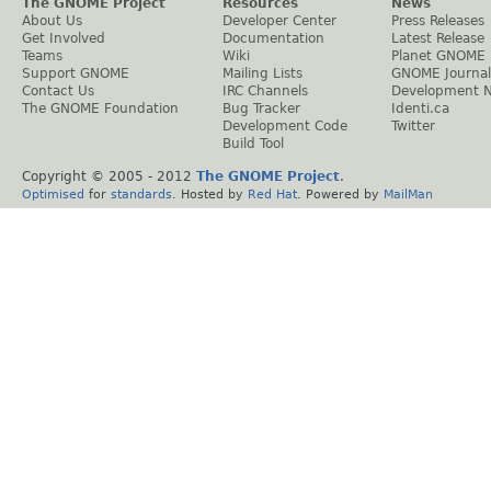
The GNOME Project
Resources
News
About Us
Developer Center
Press Releases
Get Involved
Documentation
Latest Release
Teams
Wiki
Planet GNOME
Support GNOME
Mailing Lists
GNOME Journal
Contact Us
IRC Channels
Development 
The GNOME Foundation
Bug Tracker
Identi.ca
Development Code
Twitter
Build Tool
Copyright © 2005 - 2012
The GNOME Project
.
Optimised
for
standards
. Hosted by
Red Hat
. Powered by
MailMan