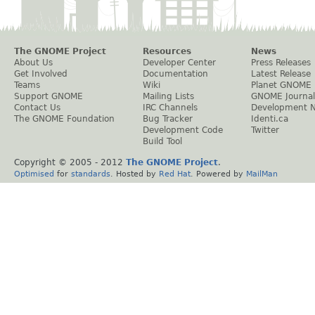
The GNOME Project
Resources
News
About Us
Developer Center
Press Releases
Get Involved
Documentation
Latest Release
Teams
Wiki
Planet GNOME
Support GNOME
Mailing Lists
GNOME Journal
Contact Us
IRC Channels
Development 
The GNOME Foundation
Bug Tracker
Identi.ca
Development Code
Twitter
Build Tool
Copyright © 2005 - 2012
The GNOME Project
.
Optimised
for
standards
. Hosted by
Red Hat
. Powered by
MailMan