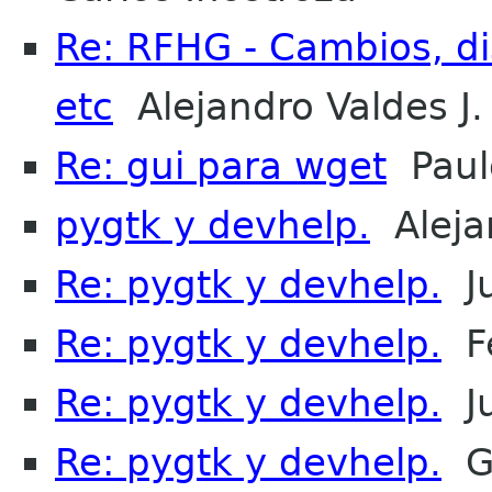
Re: RFHG - Cambios, dis
etc
Alejandro Valdes J.
Re: gui para wget
Paul
pygtk y devhelp.
Alejan
Re: pygtk y devhelp.
Ju
Re: pygtk y devhelp.
Fe
Re: pygtk y devhelp.
Ju
Re: pygtk y devhelp.
Ge