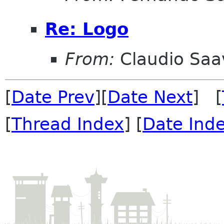
Re: Logo
From:
Claudio Saa
[
Date Prev
][
Date Next
] [
[
Thread Index
] [
Date Ind