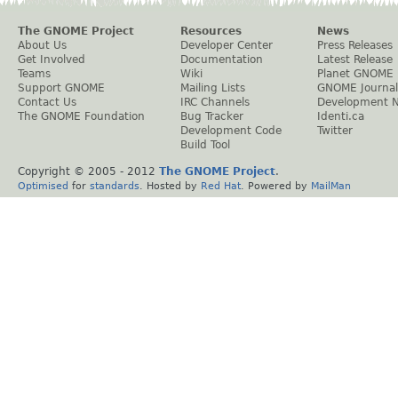
The GNOME Project
Resources
News
About Us
Developer Center
Press Releases
Get Involved
Documentation
Latest Release
Teams
Wiki
Planet GNOME
Support GNOME
Mailing Lists
GNOME Journal
Contact Us
IRC Channels
Development 
The GNOME Foundation
Bug Tracker
Identi.ca
Development Code
Twitter
Build Tool
Copyright © 2005 - 2012
The GNOME Project
.
Optimised
for
standards
. Hosted by
Red Hat
. Powered by
MailMan