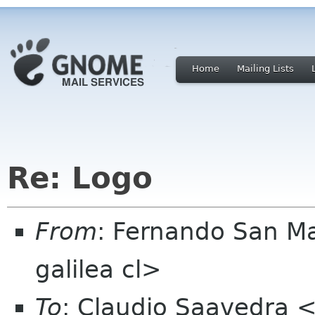
Home
Mailing Lists
Re: Logo
From
: Fernando San M
galilea cl>
To
: Claudio Saavedra 