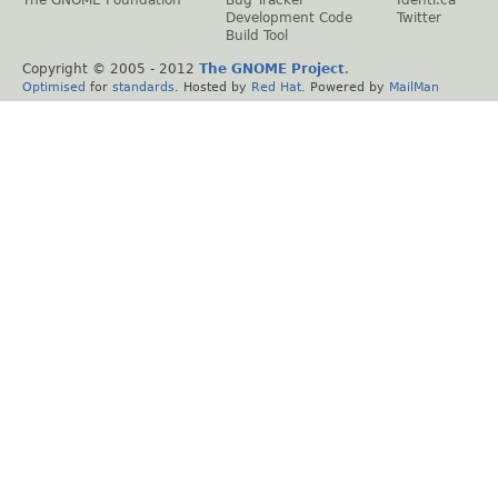
The GNOME Foundation
Bug Tracker
Identi.ca
Development Code
Twitter
Build Tool
Copyright © 2005 - 2012
The GNOME Project
.
Optimised
for
standards
. Hosted by
Red Hat
. Powered by
MailMan