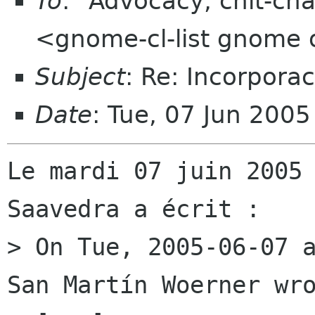
To
: "Advocacy, chit-cha
<gnome-cl-list gnome 
Subject
: Re: Incorpora
Date
: Tue, 07 Jun 200
Le mardi 07 juin 2005 
Saavedra a écrit :

> On Tue, 2005-06-07 a
San Martín Woerner wro