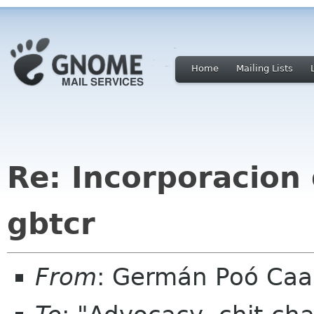
Home
Mailing Lists
Re: Incorporacion
gbtcr
From
: Germán Poó Caa