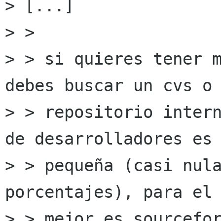
> [...]

> > 

> > si quieres tener m
debes buscar un cvs o

> > repositorio intern
de desarrolladores es 
> > pequeña (casi nula
porcentajes), para el 
> > mejor es sourcefor