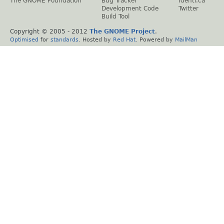
The GNOME Foundation
Bug Tracker
Identi.ca
Development Code
Twitter
Build Tool
Copyright © 2005 - 2012
The GNOME Project
.
Optimised
for
standards
. Hosted by
Red Hat
. Powered by
MailMan