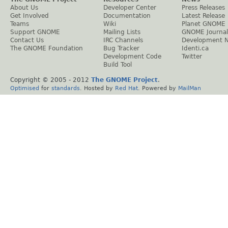
About Us
Developer Center
Press Releases
Get Involved
Documentation
Latest Release
Teams
Wiki
Planet GNOME
Support GNOME
Mailing Lists
GNOME Journal
Contact Us
IRC Channels
Development 
The GNOME Foundation
Bug Tracker
Identi.ca
Development Code
Twitter
Build Tool
Copyright © 2005 - 2012
The GNOME Project
.
Optimised
for
standards
. Hosted by
Red Hat
. Powered by
MailMan