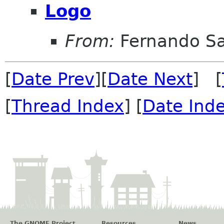
Logo
From:
Fernando Sa
[
Date Prev
][
Date Next
] [
[
Thread Index
] [
Date Ind
The GNOME Project
Resources
News