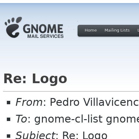
Home
Mailing Lists
Re: Logo
From
: Pedro Villavicen
To
: gnome-cl-list gnom
Subject
: Re: Logo