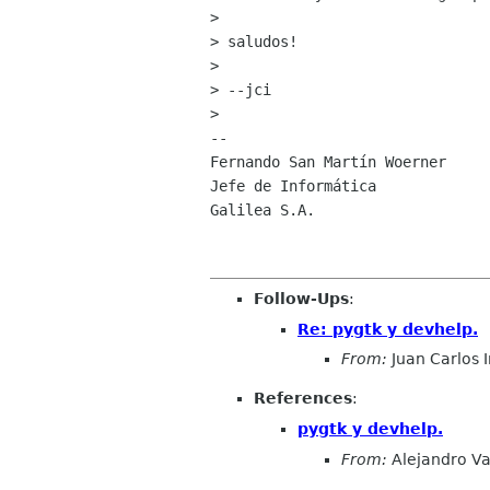
> 

> saludos!

> 

> --jci

> 

-- 

Fernando San Martín Woerner

Jefe de Informática

Galilea S.A.

Follow-Ups
:
Re: pygtk y devhelp.
From:
Juan Carlos 
References
:
pygtk y devhelp.
From:
Alejandro Val