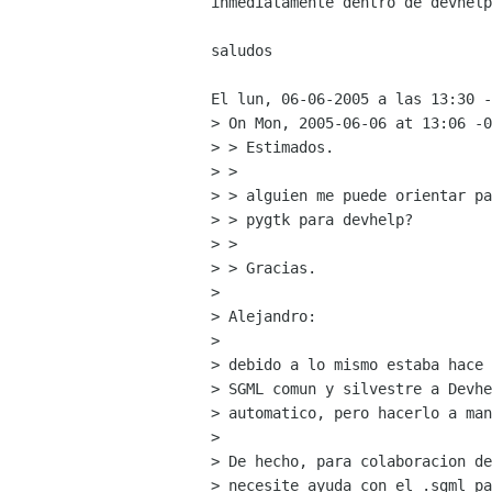
inmediatamente dentro de devhelp
saludos

El lun, 06-06-2005 a las 13:30 -
> On Mon, 2005-06-06 at 13:06 -0
> > Estimados.

> > 

> > alguien me puede orientar pa
> > pygtk para devhelp?

> > 

> > Gracias.

> 

> Alejandro:

> 

> debido a lo mismo estaba hace 
> SGML comun y silvestre a Devhe
> automatico, pero hacerlo a man
> 

> De hecho, para colaboracion de
> necesite ayuda con el .sgml pa