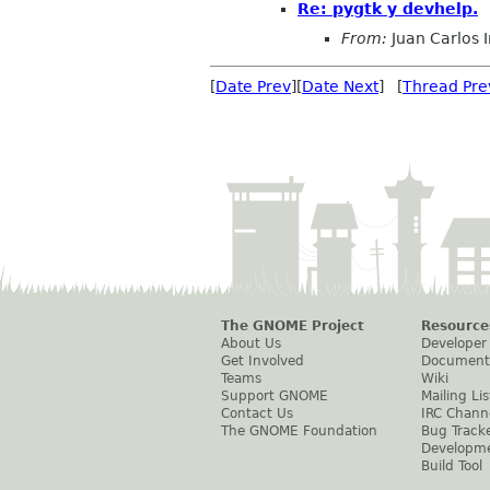
Re: pygtk y devhelp.
From:
Juan Carlos 
[
Date Prev
][
Date Next
] [
Thread Pre
The GNOME Project
Resource
About Us
Developer
Get Involved
Document
Teams
Wiki
Support GNOME
Mailing Lis
Contact Us
IRC Chann
The GNOME Foundation
Bug Track
Developm
Build Tool