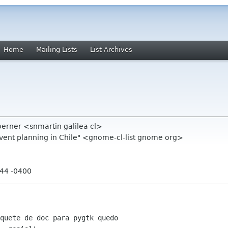
Home
Mailing Lists
List Archives
erner <snmartin galilea cl>
event planning in Chile" <gnome-cl-list gnome org>
:44 -0400
quete de doc para pygtk quedo
