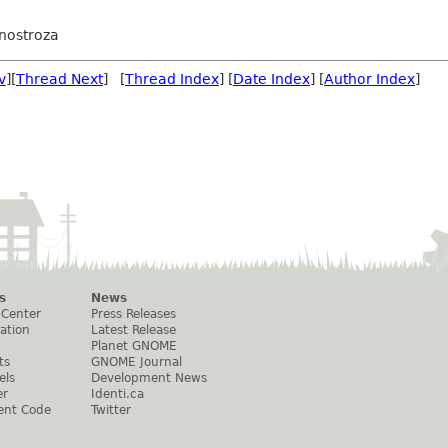
Inostroza
v
][
Thread Next
] [
Thread Index
] [
Date Index
] [
Author Index
]
s
News
 Center
Press Releases
ation
Latest Release
Planet GNOME
ts
GNOME Journal
els
Development News
er
Identi.ca
ent Code
Twitter