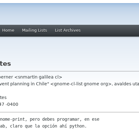
Home
Mailing Lists
List Archives
tes
erner <snmartin galilea cl>
event planning in Chile" <gnome-cl-list gnome org>, avaldes uta
tes
:47 -0400
nome-print, pero debes programar, en ese

ab, claro que la opción ahí python.
