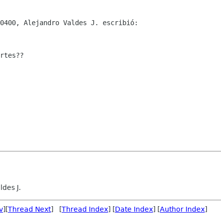
0400, Alejandro Valdes J. escribió:

rtes??

des J.
v
][
Thread Next
] [
Thread Index
] [
Date Index
] [
Author Index
]