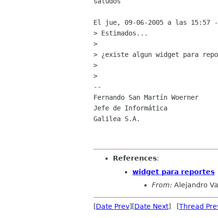
saludos

El jue, 09-06-2005 a las 15:57 -
> Estimados...

> 

> ¿existe algun widget para repo
> 

> 

-- 

Fernando San Martín Woerner

Jefe de Informática

Galilea S.A.

References
:
widget para reportes
From:
Alejandro Val
[
Date Prev
][
Date Next
] [
Thread Pre