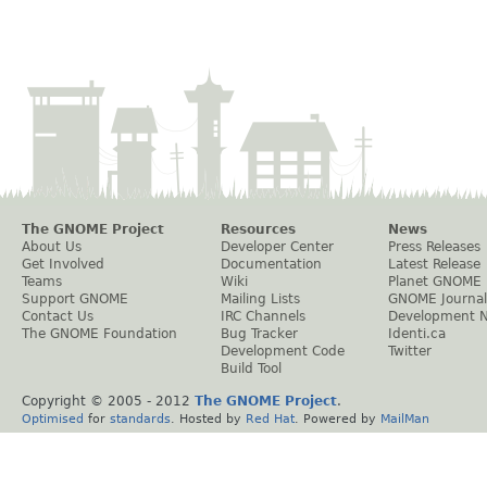
The GNOME Project
Resources
News
About Us
Developer Center
Press Releases
Get Involved
Documentation
Latest Release
Teams
Wiki
Planet GNOME
Support GNOME
Mailing Lists
GNOME Journal
Contact Us
IRC Channels
Development 
The GNOME Foundation
Bug Tracker
Identi.ca
Development Code
Twitter
Build Tool
Copyright © 2005 - 2012
The GNOME Project
.
Optimised
for
standards
. Hosted by
Red Hat
. Powered by
MailMan