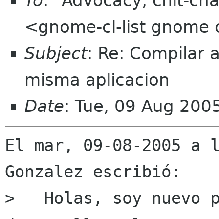
To
: "Advocacy, chit-cha
<gnome-cl-list gnome 
Subject
: Re: Compilar 
misma aplicacion
Date
: Tue, 09 Aug 200
El mar, 09-08-2005 a l
Gonzalez escribió:

>   Holas, soy nuevo p