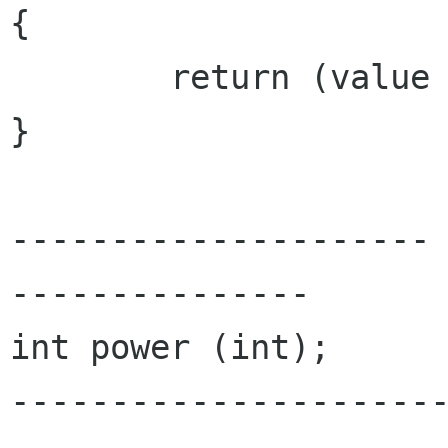
{

	return (value * value);

}

---------------------
---------------

int power (int);

---------------------