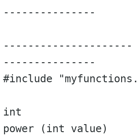
---------------

---------------------
---------------

#include "myfunctions.
int

power (int value)
