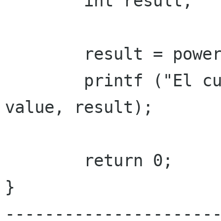
	int result;

	result = power (value);

	printf ("El cuadrado de %d es %d.\n", 
value, result);

	return 0;

}

---------------------