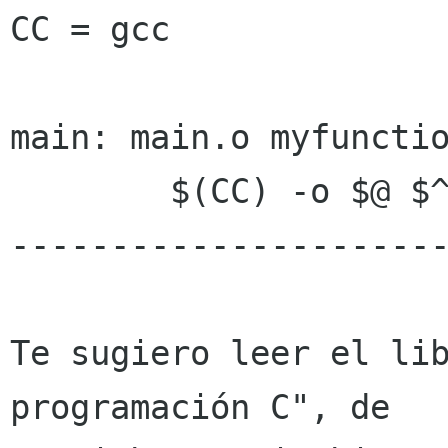
CC = gcc

main: main.o myfunctio
	$(CC) -o $@ $^

----------------------
Te sugiero leer el lib
programación C", de 
