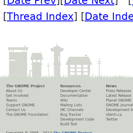
[
Date Prev
][
Date Next
] [
[
Thread Index
] [
Date Ind
The GNOME Project
Resources
News
About Us
Developer Center
Press Releases
Get Involved
Documentation
Latest Release
Teams
Wiki
Planet GNOME
Support GNOME
Mailing Lists
GNOME Journal
Contact Us
IRC Channels
Development 
The GNOME Foundation
Bug Tracker
Identi.ca
Development Code
Twitter
Build Tool
Copyright © 2005 - 2012
The GNOME Project
.