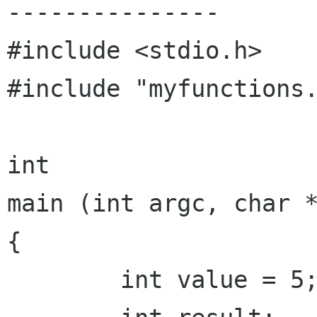
---------------

#include <stdio.h>

#include "myfunctions.
int

main (int argc, char *
{

	int value = 5;
