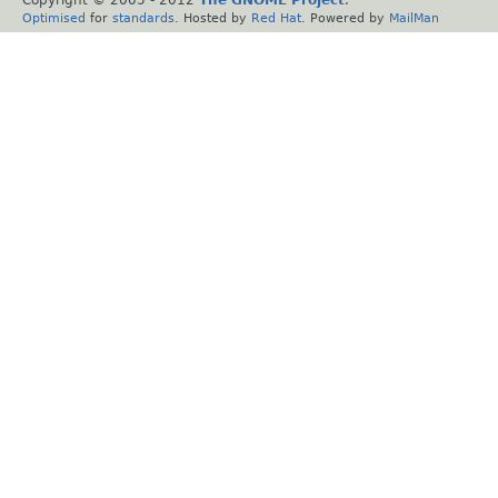
Optimised
for
standards
. Hosted by
Red Hat
. Powered by
MailMan