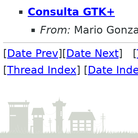
Consulta GTK+
From:
Mario Gonza
[
Date Prev
][
Date Next
] [
[
Thread Index
] [
Date Ind