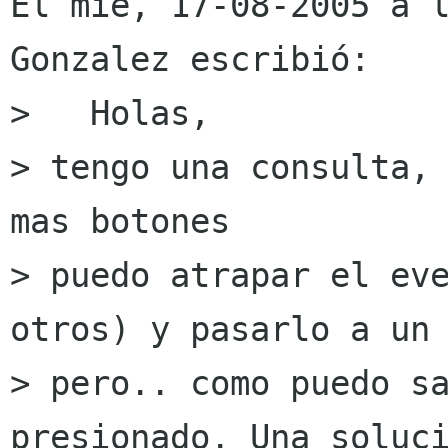
El mié, 17-08-2005 a l
Gonzalez escribió:

>   Holas, 

> tengo una consulta, 
mas botones

> puedo atrapar el eve
otros) y pasarlo a un 
> pero.. como puedo sa
presionado. Una soluci