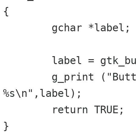
{

	gchar *label;

	label = gtk_button_get_label (button);	

        g_print ("Button clicked is 
%s\n",label);

        return TRUE;

}
