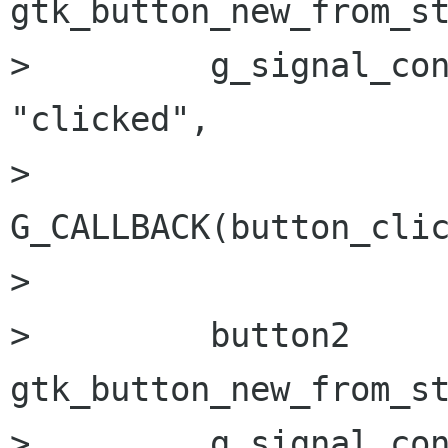
gtk_button_new_from_st
>         g_signal_con
"clicked",

>                         
G_CALLBACK(button_clic
> 

>         button2     
gtk_button_new_from_st
>         g_signal_con