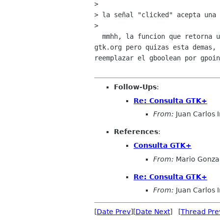
> 

> la señal "clicked" acepta una 
> 

  mmhh, la funcion que retorna un gboolean lo saque del tutorial de

gtk.org pero quizas esta demas, 
reemplazar el gboolean por gpoin
Follow-Ups
:
Re: Consulta GTK+
From:
Juan Carlos 
References
:
Consulta GTK+
From:
Mario Gonza
Re: Consulta GTK+
From:
Juan Carlos 
[
Date Prev
][
Date Next
] [
Thread Pre