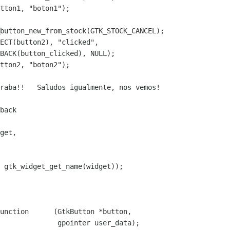
tton1, "boton1");

button_new_from_stock(GTK_STOCK_CANCEL);

ECT(button2), "clicked",

BACK(button_clicked), NULL);

tton2, "boton2");

back 

get,

 gtk_widget_get_name(widget));

unction      (GtkButton *button,

              gpointer user_data);
