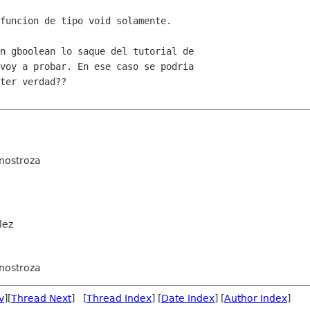
funcion de tipo void solamente.

voy a probar. En ese caso se podria

ter verdad??

Inostroza
lez
Inostroza
v
][
Thread Next
] [
Thread Index
] [
Date Index
] [
Author Index
]