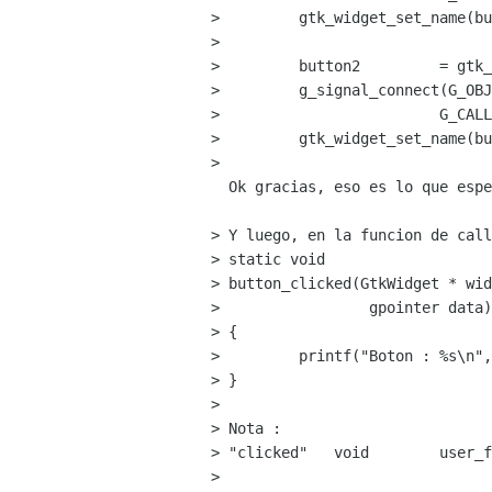
>         gtk_widget_set_name(bu
> 

>         button2         = gtk_
>         g_signal_connect(G_OBJ
>                         G_CALL
>         gtk_widget_set_name(bu
> 

  Ok gracias, eso es lo que esperaba!!   Saludos igualmente, nos vemos!

> Y luego, en la funcion de call
> static void

> button_clicked(GtkWidget * wid
>                 gpointer data)

> {

>         printf("Boton : %s\n",
> }

> 

> Nota :

> "clicked"   void        user_f
>                               