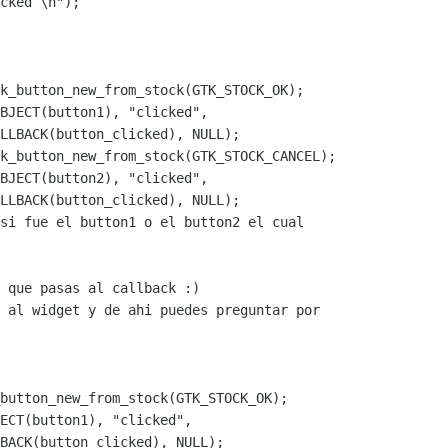
cked \n");

k_button_new_from_stock(GTK_STOCK_OK);

BJECT(button1), "clicked",

LLBACK(button_clicked), NULL);

k_button_new_from_stock(GTK_STOCK_CANCEL);

BJECT(button2), "clicked",

LLBACK(button_clicked), NULL);

si fue el button1 o el button2 el cual

 que pasas al callback :)

 al widget y de ahi puedes preguntar por

button_new_from_stock(GTK_STOCK_OK);

ECT(button1), "clicked",

BACK(button_clicked), NULL);
