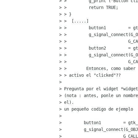
> >         g_print ("Button cli
> >         return TRUE;

> > }

> >  [.....]

> >         button1         = gt
> >         g_signal_connect(G_O
> >                         G_CA
> >         button2         = gt
> >         g_signal_connect(G_O
> >                         G_CA
> >        Entonces, como saber 
> > activo el "clicked"??

> 

> Pregunta por el widget *widget
> (nota : antes, ponle un nombre
> el).

> un pequeño codigo de ejemplo

>

>         button1         = gtk_
>         g_signal_connect(G_OBJ
>                         G_CALL