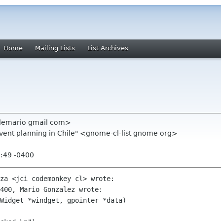
Home
Mailing Lists
List Archives
alemario gmail com>
event planning in Chile" <gnome-cl-list gnome org>
1:49 -0400
za <jci codemonkey cl> wrote:

400, Mario Gonzalez wrote:

Widget *windget, gpointer *data)
