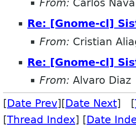
From:
Carlos Nava
Re: [Gnome-cl] Si
From:
Cristian Ali
Re: [Gnome-cl] Si
From:
Alvaro Diaz
[
Date Prev
][
Date Next
] [
[
Thread Index
] [
Date Ind