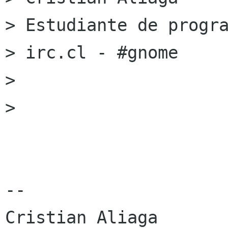
> Estudiante de progra
> irc.cl - #gnome

> 

> 

-- 

Cristian Aliaga
