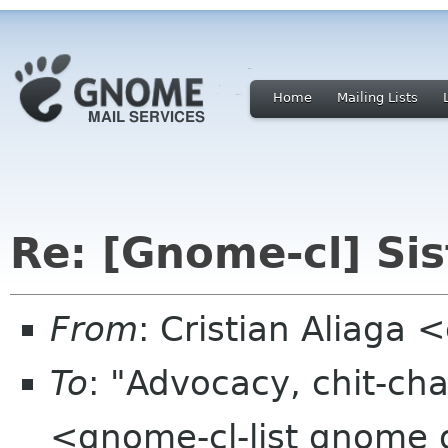
Home
Mailing Lists
Re: [Gnome-cl] S
From
: Cristian Aliaga
To
: "Advocacy, chit-cha
<gnome-cl-list gnome 