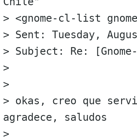
Chile"

> <gnome-cl-list gnome
> Sent: Tuesday, Augus
> Subject: Re: [Gnome-
> 

> 

> okas, creo que servi
agradece, saludos

> 
