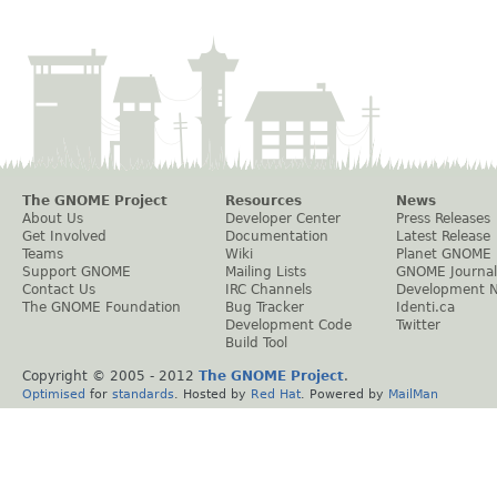
The GNOME Project
Resources
News
About Us
Developer Center
Press Releases
Get Involved
Documentation
Latest Release
Teams
Wiki
Planet GNOME
Support GNOME
Mailing Lists
GNOME Journal
Contact Us
IRC Channels
Development 
The GNOME Foundation
Bug Tracker
Identi.ca
Development Code
Twitter
Build Tool
Copyright © 2005 - 2012
The GNOME Project
.
Optimised
for
standards
. Hosted by
Red Hat
. Powered by
MailMan