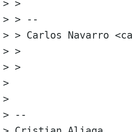
> >

> > --

> > Carlos Navarro <ca
> >

> >

> 

> 

> --

> Cristian Aliaga
