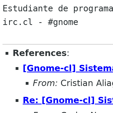
Estudiante de programa
irc.cl - #gnome

References
:
[Gnome-cl] Siste
From:
Cristian Ali
Re: [Gnome-cl] Si