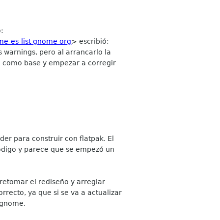
ó:
e-es-list gnome org
> escribió:
warnings, pero al arrancarlo la
rla como base y empezar a corregir
r para construir con flatpak. El
código y parece que se empezó un
 retomar el rediseño y arreglar
recto, ya que si se va a actualizar
s gnome.