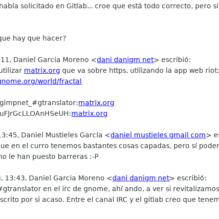
bía solicitado en Gitlab... croe que está todo correcto, pero s
¿que hay que hacer?
:11, Daniel Garcia Moreno <
dani danigm net
> escribió:
tilizar
matrix.org
que va sobre https, utilizando la app web riot
.gnome.org/world/fractal
_gimpnet_#gtranslator:
matrix.org
!CZuFJrGcLLOAnHSeUH:
matrix.org
13:45, Daniel Mustieles García <
daniel mustieles gmail com
> e
ue en el curro tenemos bastantes cosas capadas, pero sí pode
no le han puesto barreras :-P
, 13:43, Daniel Garcia Moreno <
dani danigm net
> escribió:
gtranslator en el irc de gnome, ahí ando, a ver si revitalizamos
crito por si acaso. Entre el canal IRC y el gitlab creo que tene