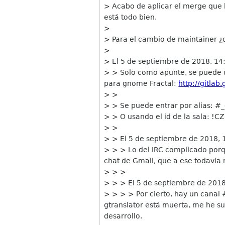
> Acabo de aplicar el merge que ha
está todo bien.
>
> Para el cambio de maintainer 
>
> El 5 de septiembre de 2018, 14
> > Solo como apunte, se puede u
para gnome Fractal:
http://gitlab
> >
> > Se puede entrar por alias: #
> > O usando el id de la sala: 
> >
> > El 5 de septiembre de 2018, 
> > > Lo del IRC complicado porq
chat de Gmail, que a ese todavía 
> > >
> > > El 5 de septiembre de 2018
> > > > Por cierto, hay un canal #
gtranslator está muerta, me he sus
desarrollo.