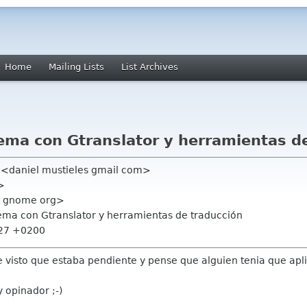
Home
Mailing Lists
List Archives
ema con Gtranslator y herramientas d
a <daniel mustieles gmail com>
>
t gnome org>
ema con Gtranslator y herramientas de traducción
:27 +0200
e visto que estaba pendiente y pense que alguien tenia que apli
 opinador ;-)