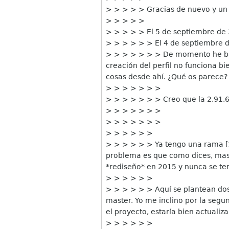
> > > > > Gracias de nuevo y un
> > > > >
> > > > > El 5 de septiembre de 
> > > > > > El 4 de septiembre de
> > > > > > > De momento he baja
creación del perfil no funciona b
cosas desde ahí. ¿Qué os parece?
> > > > > > >
> > > > > > > Creo que la 2.91.6
> > > > > > >
> > > > > > >
> > > > > >
> > > > > > Ya tengo una rama [1
problema es que como dices, mast
*rediseño* en 2015 y nunca se t
> > > > > >
> > > > > > Aquí se plantean dos o
master. Yo me inclino por la segu
el proyecto, estaría bien actualiz
> > > > > >