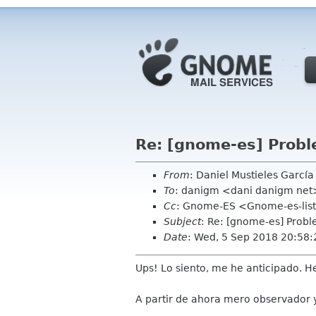
Re: [gnome-es] Probl
From
: Daniel Mustieles Garcí
To
: danigm <dani danigm net
Cc
: Gnome-ES <Gnome-es-lis
Subject
: Re: [gnome-es] Probl
Date
: Wed, 5 Sep 2018 20:58
Ups! Lo siento, me he anticipado. H
A partir de ahora mero observador y