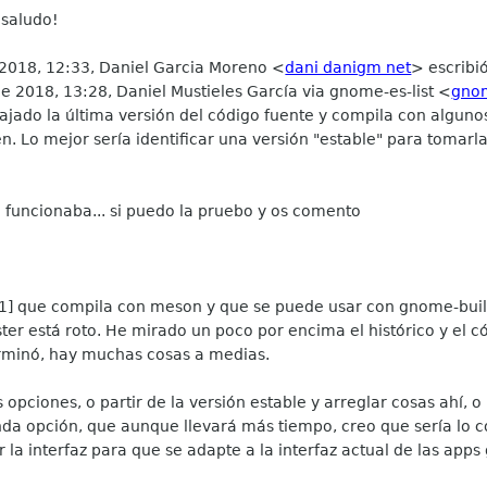
 saludo!
2018, 12:33, Daniel Garcia Moreno <
dani danigm net
> escribi
 2018, 13:28, Daniel Mustieles García via gnome-es-list <
gnom
do la última versión del código fuente y compila con algunos 
ien. Lo mejor sería identificar una versión "estable" para toma
 funcionaba... si puedo la pruebo y os comento
] que compila con meson y que se puede usar con gnome-builde
er está roto. He mirado un poco por encima el histórico y el 
erminó, hay muchas cosas a medias.
pciones, o partir de la versión estable y arreglar cosas ahí, o
nda opción, que aunque llevará más tiempo, creo que sería lo cor
ar la interfaz para que se adapte a la interfaz actual de las app