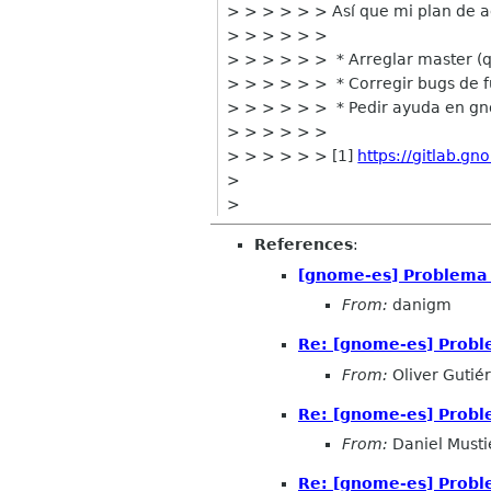
> > > > > > Así que mi plan de ac
> > > > > >
> > > > > > * Arreglar master (qu
> > > > > > * Corregir bugs de 
> > > > > > * Pedir ayuda en gno
> > > > > >
> > > > > > [1]
https://gitlab.g
>
>
References
:
[gnome-es] Problema 
From:
danigm
Re: [gnome-es] Probl
From:
Oliver Gutié
Re: [gnome-es] Probl
From:
Daniel Musti
Re: [gnome-es] Probl