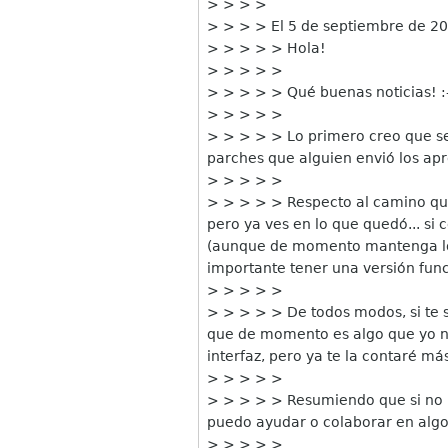
> > > >
> > > > El 5 de septiembre de 20
> > > > > Hola!
> > > > >
> > > > > Qué buenas noticias! :
> > > > >
> > > > > Lo primero creo que ser
parches que alguien envió los aprob
> > > > >
> > > > > Respecto al camino que 
pero ya ves en lo que quedó... si
(aunque de momento mantenga los b
importante tener una versión funci
> > > > >
> > > > > De todos modos, si te s
que de momento es algo que yo no
interfaz, pero ya te la contaré má
> > > > >
> > > > > Resumiendo que si no me
puedo ayudar o colaborar en algo
> > > > >