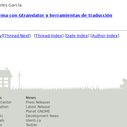
eles García
ema con Gtranslator y herramientas de traducción
v
][
Thread Next
] [
Thread Index
] [
Date Index
] [
Author Index
]
s
News
 Center
Press Releases
ation
Latest Release
Planet GNOME
ts
Development News
els
Identi.ca
er
Twitter