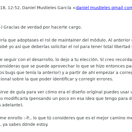
18, 12:52, Daniel Mustieles García <
daniel mustieles gmail co
-) Gracias de verdad por hacerte cargo.
ía que adoptases el rol de maintainer del módulo. Al anterior 
é yo así que deberías solicitar el rol para tener total libertad 
seguir con el desarrollo, lo dejo a tu elección. Sí creo record
 consideras que se puede aprovechar lo que se hizo entonces p
ugs que tenía la anterior) y a partir de ahí empezar a corregi
onal sobre la que poder identificar y corregir errores.
irve de guía para ver cómo era el diseño original puedes usar 
 modificaría (pensando un poco en esa idea que tengo para da
s adelante).
 enrollo :-P... lo que tú consideres que es el mejor camino me
, ya sabes dónde estoy.