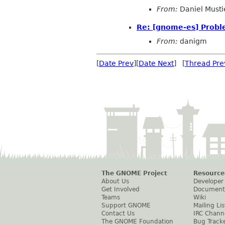
From:
Daniel Musti
Re: [gnome-es] Probl
From:
danigm
[
Date Prev
][
Date Next
] [
Thread Pre
The GNOME Project
Resource
About Us
Developer
Get Involved
Document
Teams
Wiki
Support GNOME
Mailing Lis
Contact Us
IRC Chann
The GNOME Foundation
Bug Track