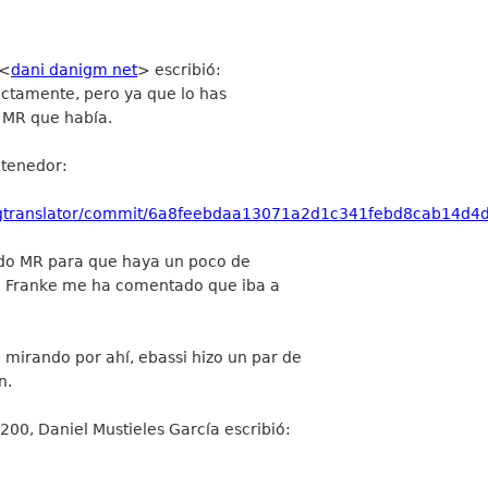
 <
dani danigm net
> escribió:
ectamente, pero ya que lo has
 MR que había.
tenedor:
E/gtranslator/commit/6a8feebdaa13071a2d1c341febd8cab14d4
ndo MR para que haya un poco de
re Franke me ha comentado que iba a
.
irando por ahí, ebassi hizo un par de
n.
200, Daniel Mustieles García escribió: