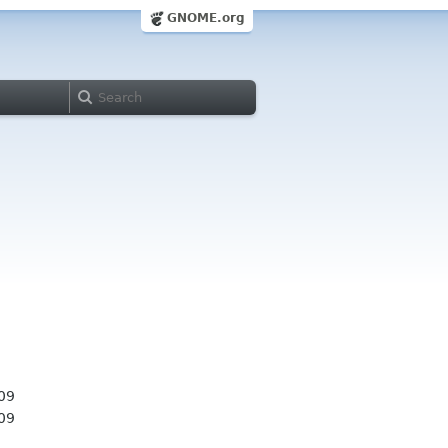
GNOME.org
09
09