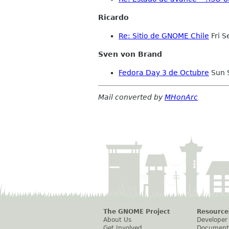
Ricardo
Re: Sitio de GNOME Chile
Fri S
Sven von Brand
Fedora Day 3 de Octubre
Sun 
Mail converted by
MHonArc
The GNOME Project
Resource
About Us
Developer
Get Involved
Document