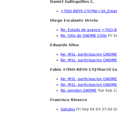
Daniel Galleguillos C.
=?ISO-8859-1?Q?Re=3A_Est
Diego Escalante Urrelo
Re: Estado de avance =?ISO
Re: Sitio de GNOME Chile
Fri S
Eduardo Silva
Re: JRSL, participacion GNOME
Re: JRSL, participacion GNOME
Fabio =?ISO-8859-1?Q?Dur=E1
Re: JRSL, participacion GNOME
Re: JRSL, participacion GNOME
Re: pendon GNOME
Tue Sep 2
Francisco Rioseco
Saludos
Fri Sep 04 03:37:00 