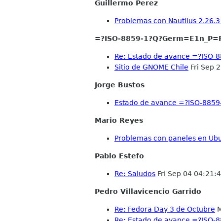
Guillermo Perez
Problemas con Nautilus 2.26.3
=?ISO-8859-1?Q?Germ=E1n_P=
Re: Estado de avance =?ISO
Sitio de GNOME Chile
Fri Sep 
Jorge Bustos
Estado de avance =?ISO-88
Mario Reyes
Problemas con paneles en Ubu
Pablo Estefo
Re: Saludos
Fri Sep 04 04:21:
Pedro Villavicencio Garrido
Re: Fedora Day 3 de Octubre
M
Re: Estado de avance =?ISO