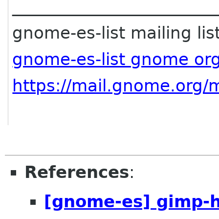
________________________
gnome-es-list mailing lis
gnome-es-list gnome or
https://mail.gnome.org/m
References
:
[gnome-es] gimp-h