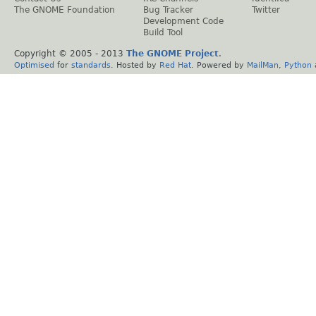
The GNOME Foundation
Bug Tracker
Twitter
Development Code
Build Tool
Copyright © 2005 - 2013
The GNOME Project
.
Optimised
for
standards
. Hosted by
Red Hat
. Powered by
MailMan
,
Python