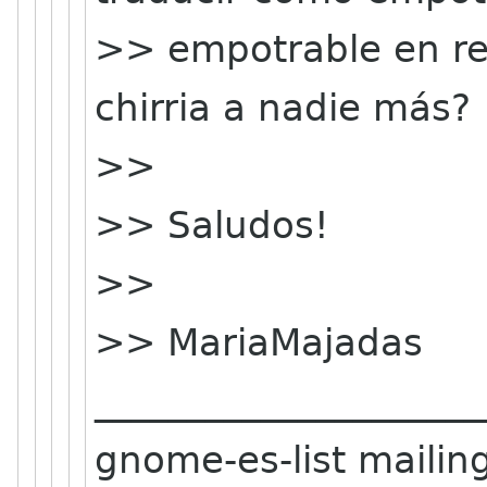
>> empotrable en re
chirria a nadie más?
>>
>> Saludos!
>>
>> MariaMajadas
_____________________
gnome-es-list mailing