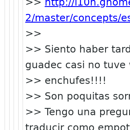
>>
http://l10n.gnom
2/master/concepts/e
>>
>> Siento haber tar
guadec casi no tuve w
>> enchufes!!!!
>> Son poquitas sorr
>> Tengo una pregun
traducir como empot