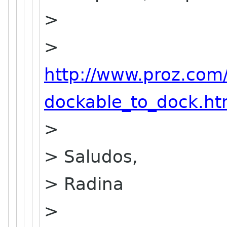
>
>
http://www.proz.com
dockable_to_dock.ht
>
> Saludos,
> Radina
>