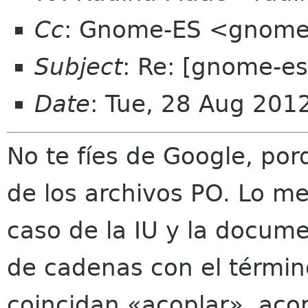
Cc
: Gnome-ES <gnome-
Subject
: Re: [gnome-es
Date
: Tue, 28 Aug 20
No te fíes de Google, po
de los archivos PO. Lo me
caso de la IU y la docum
de cadenas con el términ
coincidan «acoplar», acop