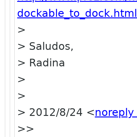
dockable_to_dock.htm
>
> Saludos,
> Radina
>
>
> 2012/8/24 <
noreply
>>