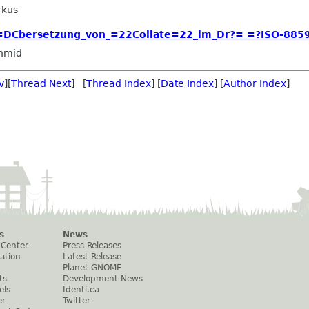
rkus
=DCbersetzung_von_=22Collate=22_im_Dr?= =?ISO-8859
hmid
v
][
Thread Next
] [
Thread Index
] [
Date Index
] [
Author Index
]
s
News
 Center
Press Releases
ation
Latest Release
Planet GNOME
ts
Development News
els
Identi.ca
er
Twitter