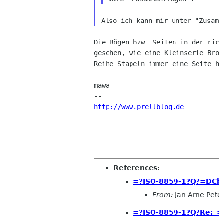
Also ich kann mir unter "Zusa
Die Bögen bzw. Seiten in der ri
gesehen, wie eine
Kleinserie Br
Reihe Stapeln immer eine Seite
h
mawa

http://www.prellblog.de
References
:
=?ISO-8859-1?Q?=DCbe
From:
Jan Arne Pet
=?ISO-8859-1?Q?Re:_