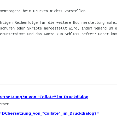
mmentragen" beim Drucken nichts
vorstellen.
chtigen Reihenfolge für die weitere
Buchherstellung aufei
oschüren oder Skripte hergestellt wird, indem jemand um
e
erunternimmt und das Ganze zum Schluss heftet? Daher kom
rsetzung?= von "Collate" im Druckdialog
ersen
=DCbersetzung_von_"Collate"_im_Druckdialog?=