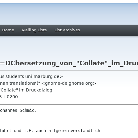
Home
Mailing Lists
List Archives
=DCbersetzung_von_"Collate"_im_Dru
us students uni-marburg de>
man translations\)" <gnome-de gnome org>
"Collate" im Druckdialog
53 +0200
führt und m.E. auch allgemeinverständlich
