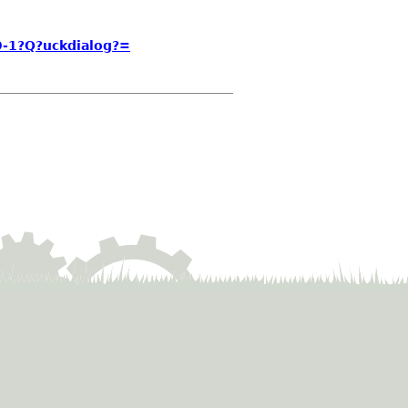
-1?Q?uckdialog?=