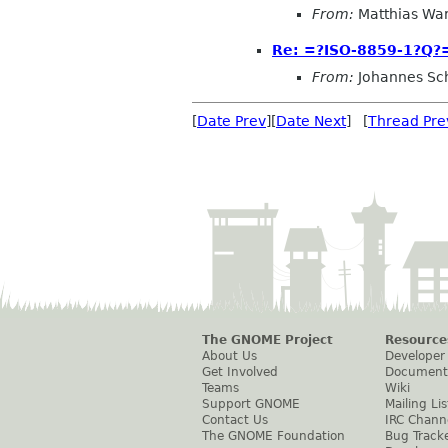
From:
Matthias Wa
Re: =?ISO-8859-1?Q?
From:
Johannes Sc
[
Date Prev
][
Date Next
] [
Thread Pre
The GNOME Project
Resource
About Us
Developer
Get Involved
Document
Teams
Wiki
Support GNOME
Mailing Lis
Contact Us
IRC Chann
The GNOME Foundation
Bug Track