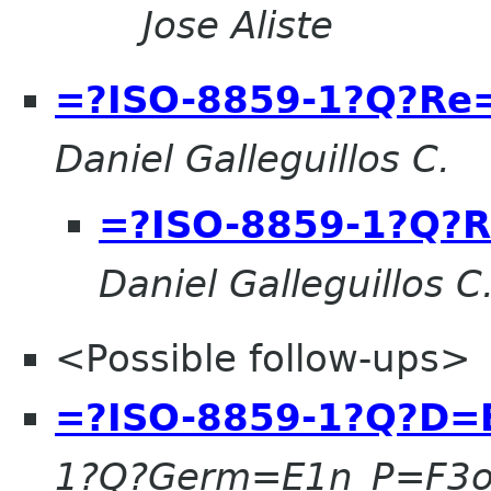
Jose Aliste
=?ISO-8859-1?Q?R
Daniel Galleguillos C.
=?ISO-8859-1?Q
Daniel Galleguillos C
<Possible follow-ups>
=?ISO-8859-1?Q?D
1?Q?Germ=E1n_P=F3