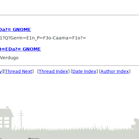
EDa?= GNOME
-1?Q?Germ=E1n_P=F3o-Caama=F1o?=
?D=EDa?= GNOME
 Verdugo
v
][
Thread Next
] [
Thread Index
] [
Date Index
] [
Author Index
]