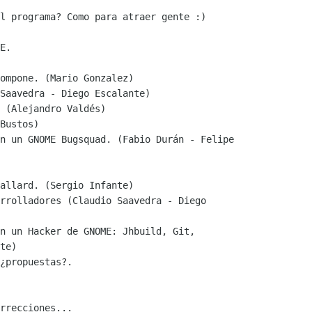
l programa? Como para atraer gente :)

E.

ompone. (Mario Gonzalez)

Saavedra - Diego Escalante)

 (Alejandro Valdés)

Bustos)

n un GNOME Bugsquad. (Fabio Durán - Felipe

allard. (Sergio Infante)

rrolladores (Claudio Saavedra - Diego

n un Hacker de GNOME: Jhbuild, Git,

te)

¿propuestas?. 

rrecciones...
