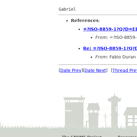
References
:
=?ISO-8859-1?Q?D=
From:
=?ISO-8859
Re: =?ISO-8859-1?Q
From:
Fabio Duran
[
Date Prev
][
Date Next
] [
Thread Pre