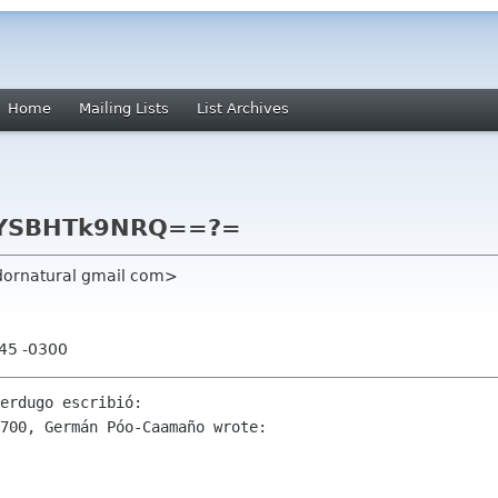
Home
Mailing Lists
List Archives
tYSBHTk9NRQ==?=
dornatural gmail com>
:45 -0300
erdugo escribió:

700, Germán Póo-Caamaño wrote:
