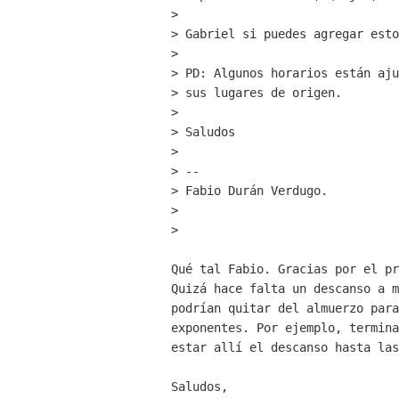
>

> Gabriel si puedes agregar esto
>

> PD: Algunos horarios están aju
> sus lugares de origen.

>

> Saludos

>

> --

> Fabio Durán Verdugo.

>

>   

Qué tal Fabio. Gracias por el pr
Quizá hace falta un descanso a m
podrían quitar del almuerzo para
exponentes. Por ejemplo, termina
estar allí el descanso hasta las
Saludos,
