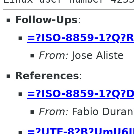
Follow-Ups
:
=?ISO-8859-1?Q
From:
Jose Aliste
References
:
=?ISO-8859-1?Q?
From:
Fabio Duran
=?UTF-8?B?UmU6