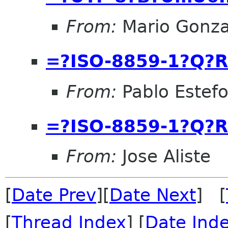
From:
Mario Gonza
=?ISO-8859-1?Q
From:
Pablo Estef
=?ISO-8859-1?Q
From:
Jose Aliste
[
Date Prev
][
Date Next
] [
[
Thread Index
] [
Date Ind