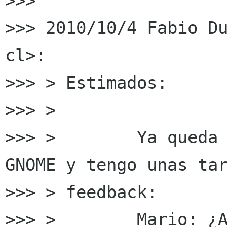
>>>

>>> 2010/10/4 Fabio Du
cl>:

>>> > Estimados:

>>> >

>>> >        Ya queda 
GNOME y tengo unas tar
>>> > feedback:

>>> >        Mario: ¿A