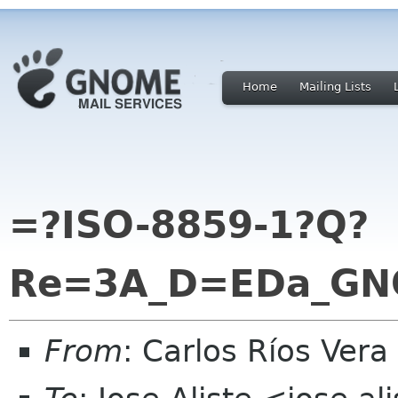
Home
Mailing Lists
=?ISO-8859-1?Q?
Re=3A_D=EDa_G
From
: Carlos Ríos Ver