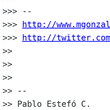
>>> --

>>> 
http://www.mgonza
>>> 
http://twitter.co
>>

>>

>>

>> --

>> Pablo Estefó C.
