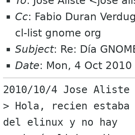
To
: Jose Aliste <jose a
Cc
: Fabio Duran Verdu
cl-list gnome org
Subject
: Re: Día GNOM
Date
: Mon, 4 Oct 2010
2010/10/4 Jose Aliste 
> Hola, recien estaba 
del elinux y no hay
