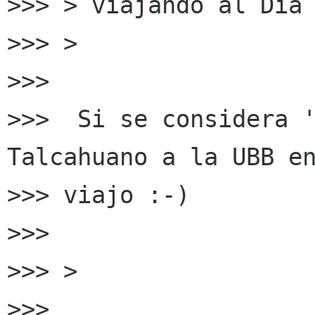
>>> > viajando al Día 
>>> >

>>>

>>>  Si se considera '
Talcahuano a la UBB en
>>> viajo :-)

>>>

>>> >

>>>
