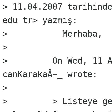
> 11.04.2007 tarihinde
edu tr> yazmış:

>           Merhaba, 

>         

>         On Wed, 11 A
canKarakaÅ~_ wrote:

>         

>         > Listeye ge