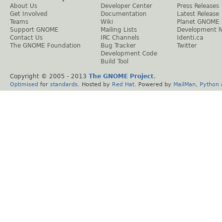
About Us
Developer Center
Press Releases
Get Involved
Documentation
Latest Release
Teams
Wiki
Planet GNOME
Support GNOME
Mailing Lists
Development 
Contact Us
IRC Channels
Identi.ca
The GNOME Foundation
Bug Tracker
Twitter
Development Code
Build Tool
Copyright © 2005 - 2013
The GNOME Project
.
Optimised
for
standards
. Hosted by
Red Hat
. Powered by
MailMan
,
Python