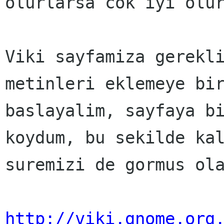
olurlarsa cok iyi olur
Viki sayfamiza gerekli
metinleri eklemeye bir
baslayalim, sayfaya bi
koydum, bu sekilde kal
suremizi de gormus ola
http://viki.gnome.org