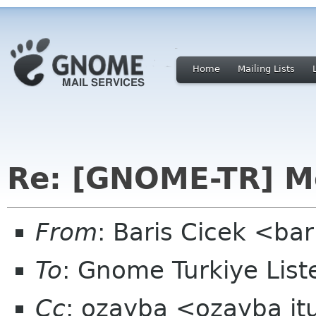
Home
Mailing Lists
Re: [GNOME-TR] M
From
: Baris Cicek <ba
To
: Gnome Turkiye Lis
Cc
: ozayba <ozayba it