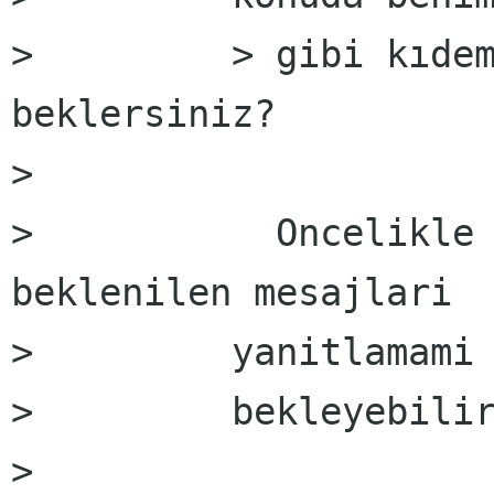
>         > gibi kıdem
beklersiniz?

>         

>           Oncelikle 
beklenilen mesajlari

>         yanitlamami

>         bekleyebilir
>         
