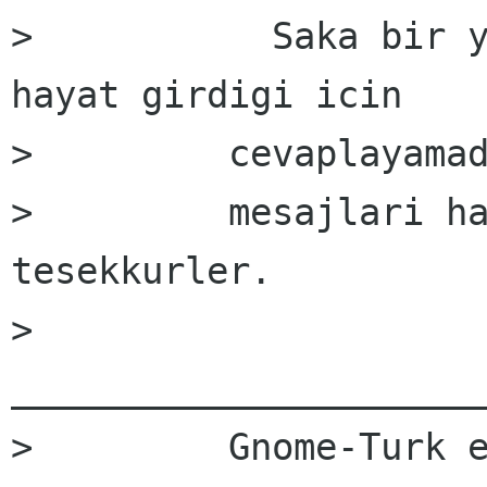
>           Saka bir y
hayat girdigi icin

>         cevaplayamad
>         mesajlari ha
tesekkurler.

>         
______________________
>         Gnome-Turk e