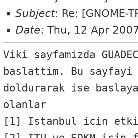
Subject
: Re: [GNOME-T
Date
: Thu, 12 Apr 200
Viki sayfamizda GUADEC
baslattim. Bu sayfayi

doldurarak ise baslaya
olanlar

[1] Istanbul icin etki
[2] ITU ve SDKM icin f