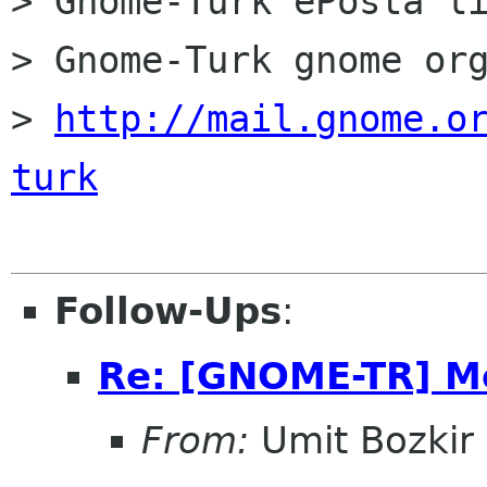
> Gnome-Turk ePosta li
> Gnome-Turk gnome org
> 
http://mail.gnome.o
turk
Follow-Ups
:
Re: [GNOME-TR] M
From:
Umit Bozkir