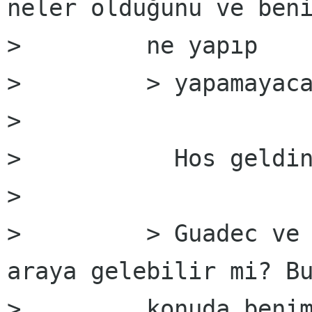
neler olduğunu ve beni
>         ne yapıp

>         > yapamayaca
>         

>           Hos geldin
>         

>         > Guadec ve 
araya gelebilir mi? Bu
>         konuda benim