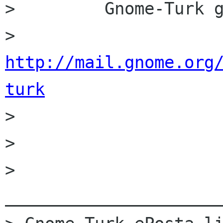
>         Gnome-Turk g
>         
http://mail.gnome.org
turk

>         

> 

> 
______________________