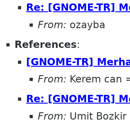
Re: [GNOME-TR] M
From:
ozayba
References
:
[GNOME-TR] Merha
From:
Kerem can 
Re: [GNOME-TR] M
From:
Umit Bozkir