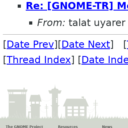
Re: [GNOME-TR] M
From:
talat uyarer
[
Date Prev
][
Date Next
] [
[
Thread Index
] [
Date Ind
The GNOME Project
Resources
News