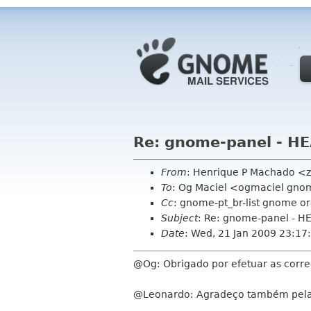
Re: gnome-panel - H
From
: Henrique P Machado <
To
: Og Maciel <ogmaciel gno
Cc
: gnome-pt_br-list gnome o
Subject
: Re: gnome-panel - H
Date
: Wed, 21 Jan 2009 23:17
@Og: Obrigado por efetuar as correç
@Leonardo: Agradeço também pela 