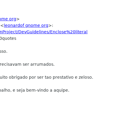
ome org
>
 <
leonardof gnome org
>:
ionProject/DevGuidelines/Enclose%20literal
0quotes
sso.
precisavam ser arrumados.
ito obrigado por ser tao prestativo e zeloso.
alho, e seja bem-vindo a aquipe.