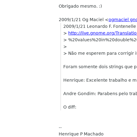
Obrigado mesmo. :)
2009/1/21 Og Maciel
<
ogmaciel gn
2009/1/21 Leonardo F. Fontenelle
>
http://live.gnome.org/Translat
> %20values%20in%20double%2
>
> Não me esperem para corrigir i
Foram somente dois strings que 
Henrique: Excelente trabalho e mu
Andre Gondim: Parabens pelo trab
O diff:
--
Henrique P Machado