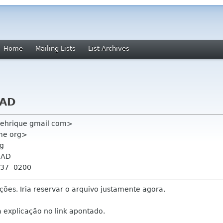
Home
Mailing Lists
List Archives
EAD
zehrique gmail com>
me org>
rg
EAD
:37 -0200
ões. Iria reservar o arquivo justamente agora.
explicação no link apontado.