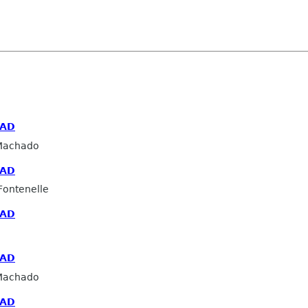
EAD
Machado
EAD
Fontenelle
EAD
EAD
Machado
EAD