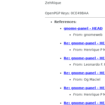
ZehRique
OpenPGP Keys: 0CE49BAA
References
:
gnome-panel - HEAD
From:
gnomeweb
Re: gnome-panel - H
From:
Henrique P 
Re: gnome-panel - H
From:
Leonardo F. 
Re: gnome-panel - H
From:
Og Maciel
Re: gnome-panel - H
From:
Henrique P 
Re: gnome-panel - H