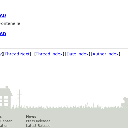
EAD
Fontenelle
EAD
v
][
Thread Next
] [
Thread Index
] [
Date Index
] [
Author Index
]
s
News
 Center
Press Releases
ation
Latest Release