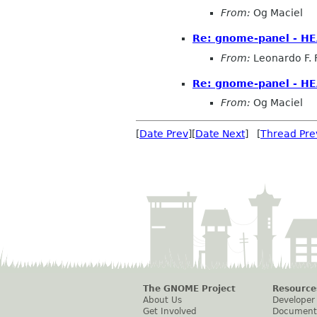
From:
Og Maciel
Re: gnome-panel - H
From:
Leonardo F. 
Re: gnome-panel - H
From:
Og Maciel
[
Date Prev
][
Date Next
] [
Thread Pre
The GNOME Project
Resource
About Us
Developer
Get Involved
Document