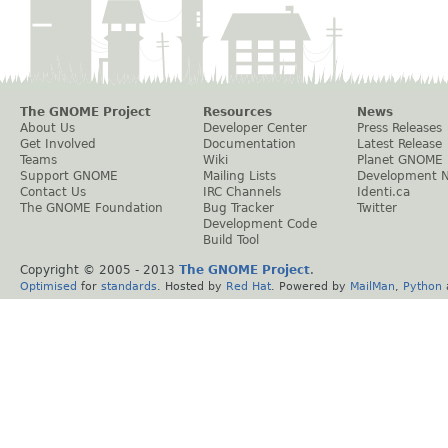
The GNOME Project
Resources
News
About Us
Developer Center
Press Releases
Get Involved
Documentation
Latest Release
Teams
Wiki
Planet GNOME
Support GNOME
Mailing Lists
Development 
Contact Us
IRC Channels
Identi.ca
The GNOME Foundation
Bug Tracker
Twitter
Development Code
Build Tool
Copyright © 2005 - 2013
The GNOME Project
.
Optimised
for
standards
. Hosted by
Red Hat
. Powered by
MailMan
,
Python