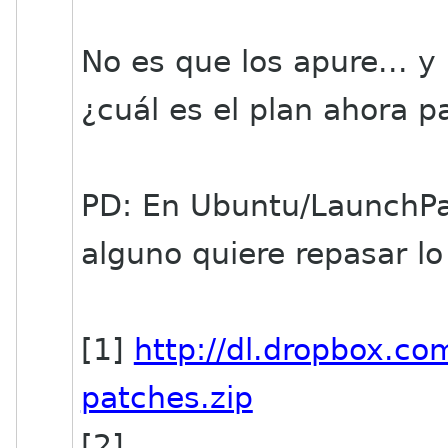
No es que los apure... y
¿cuál es el plan ahora p
PD: En Ubuntu/LaunchPad
alguno quiere repasar lo 
[1]
http://dl.dropbox.c
patches.zip
[2]