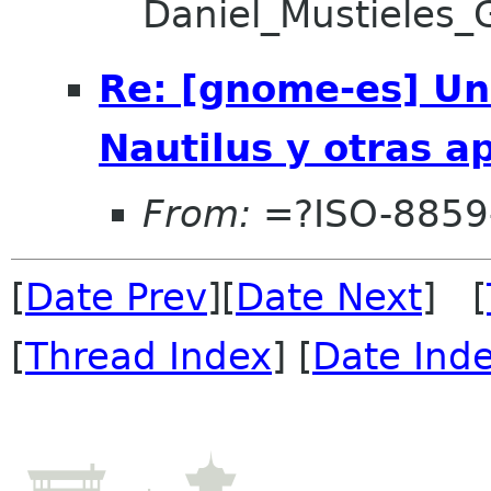
Daniel_Mustieles
Re: [gnome-es] Un
Nautilus y otras a
From:
=?ISO-8859
[
Date Prev
][
Date Next
] [
[
Thread Index
] [
Date Ind