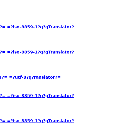
= =?iso-8859-1?q?gTranslator?
= =?iso-8859-1?q?gTranslator?
?= =?utf-8?q?ranslator?=
= =?iso-8859-1?q?gTranslator?
= =?iso-8859-1?q?gTranslator?