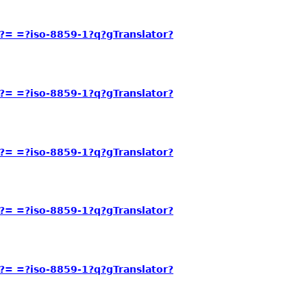
= =?iso-8859-1?q?gTranslator?
= =?iso-8859-1?q?gTranslator?
= =?iso-8859-1?q?gTranslator?
= =?iso-8859-1?q?gTranslator?
= =?iso-8859-1?q?gTranslator?