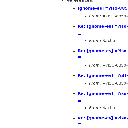
References
:
[gnome-es] =?iso-885
From:
=?ISO-8859-
Re: [gnome-es] =?is
=
From:
Nacho
Re: [gnome-es] =?is
=
From:
=?ISO-8859-
Re: [gnome-es] =?ut
From:
=?ISO-8859-
Re: [gnome-es] =?is
=
From:
Nacho
Re: [gnome-es] =?is
=