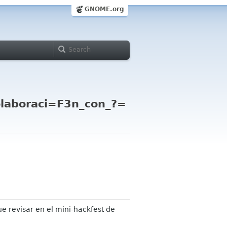
GNOME.org
laboraci=F3n_con_?=
ue revisar en el mini-hackfest de