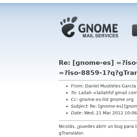
Re: [gnome-es] =?is
=?iso-8859-1?q?gTra
From
: Daniel Mustieles Garcí
To
: Lailah <lailahfsf gmail c
Cc
: gnome-es-list gnome org
Subject
: Re: [gnome-es] [gno
Date
: Wed, 21 Mar 2012 10:0
Nicolás, ¿puedes abrir un bug para i
gTranslator.