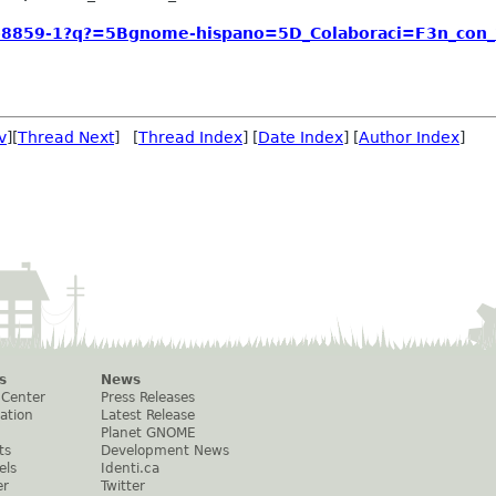
o-8859-1?q?=5Bgnome-hispano=5D_Colaboraci=F3n_con_?
v
][
Thread Next
] [
Thread Index
] [
Date Index
] [
Author Index
]
s
News
 Center
Press Releases
ation
Latest Release
Planet GNOME
ts
Development News
els
Identi.ca
er
Twitter