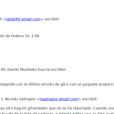
ah
<
lailahfsf gmail com
>
escribió:
 de Fedora 16, 2.90.
00, Daniel Mustieles García escribió:
abajando con la última versión de git o con un paquete proporci
11, Nicolás Satragno <
nsatragno gmail com
> escribió:
ay otro bug en gTranslator que no se ha reportado. Cuando un
 través de la lista de cadenas, e intenta editar una, la lista vuel