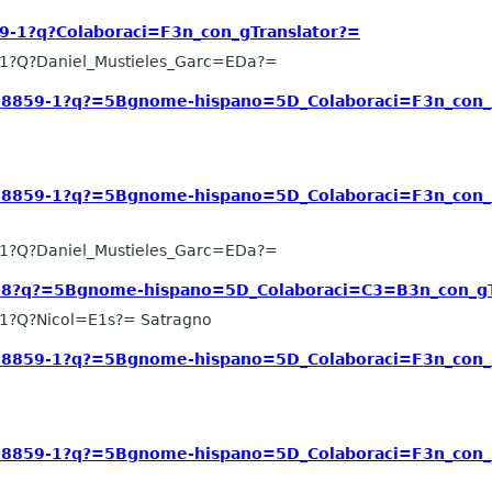
9-1?q?Colaboraci=F3n_con_gTranslator?=
1?Q?Daniel_Mustieles_Garc=EDa?=
o-8859-1?q?=5Bgnome-hispano=5D_Colaboraci=F3n_con_?
o-8859-1?q?=5Bgnome-hispano=5D_Colaboraci=F3n_con_?
1?Q?Daniel_Mustieles_Garc=EDa?=
f-8?q?=5Bgnome-hispano=5D_Colaboraci=C3=B3n_con_gT
1?Q?Nicol=E1s?= Satragno
o-8859-1?q?=5Bgnome-hispano=5D_Colaboraci=F3n_con_?
o-8859-1?q?=5Bgnome-hispano=5D_Colaboraci=F3n_con_?