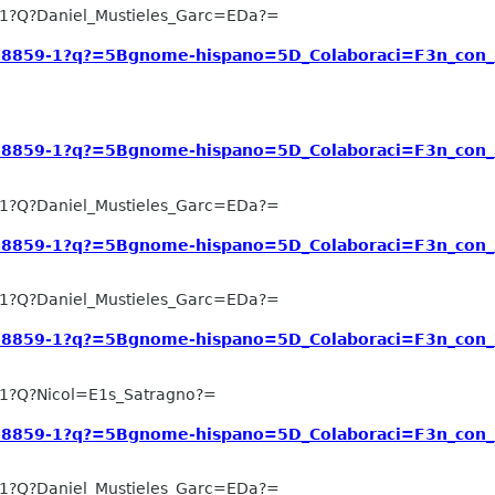
1?Q?Daniel_Mustieles_Garc=EDa?=
o-8859-1?q?=5Bgnome-hispano=5D_Colaboraci=F3n_con_?
o-8859-1?q?=5Bgnome-hispano=5D_Colaboraci=F3n_con_?
1?Q?Daniel_Mustieles_Garc=EDa?=
o-8859-1?q?=5Bgnome-hispano=5D_Colaboraci=F3n_con_?
1?Q?Daniel_Mustieles_Garc=EDa?=
o-8859-1?q?=5Bgnome-hispano=5D_Colaboraci=F3n_con_?
1?Q?Nicol=E1s_Satragno?=
o-8859-1?q?=5Bgnome-hispano=5D_Colaboraci=F3n_con_?
1?Q?Daniel_Mustieles_Garc=EDa?=