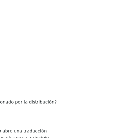
onado por la distribución?
o abre una traducción
ve otra vez al principio.