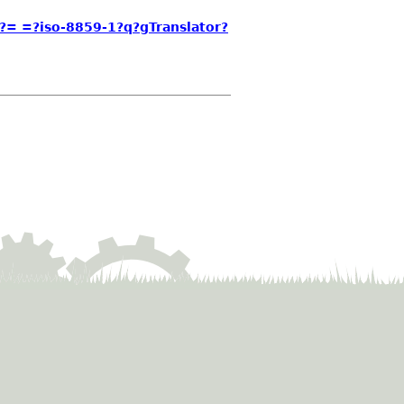
= =?iso-8859-1?q?gTranslator?