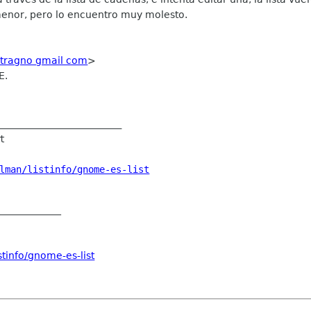
enor, pero lo encuentro muy molesto.
tragno gmail com
>
E.
______________________

lman/listinfo/gnome-es-list
_____________
tinfo/gnome-es-list