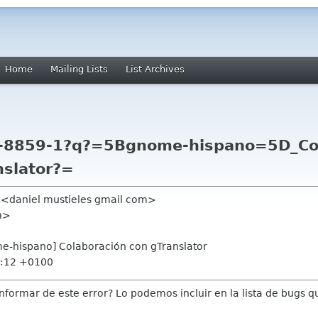
Home
Mailing Lists
List Archives
o-8859-1?q?=5Bgnome-hispano=5D_Co
nslator?=
a <daniel mustieles gmail com>
om>
me-hispano] Colaboración con gTranslator
6:12 +0100
nformar de este error? Lo podemos incluir en la lista de bugs q