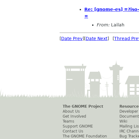
Re: [gnome-es] =?is
=
From:
Lailah
[
Date Prev
][
Date Next
] [
Thread Pre
The GNOME Project
Resource
About Us
Developer
Get Involved
Document
Teams
Wiki
Support GNOME
Mailing Lis
Contact Us
IRC Chann
The GNOME Foundation
Bug Track