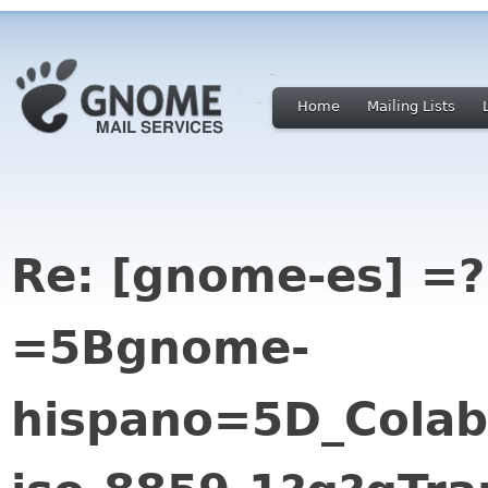
Home
Mailing Lists
Re: [gnome-es] =?
=5Bgnome-
hispano=5D_Colab