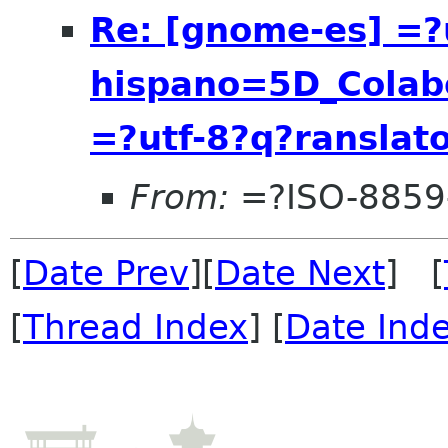
Re: [gnome-es] =
hispano=5D_Colab
=?utf-8?q?ranslat
From:
=?ISO-8859
[
Date Prev
][
Date Next
] [
[
Thread Index
] [
Date Ind