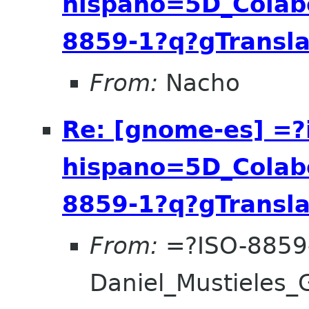
hispano=5D_Colab
8859-1?q?gTransl
From:
Nacho
Re: [gnome-es] =
hispano=5D_Colab
8859-1?q?gTransl
From:
=?ISO-8859
Daniel_Mustieles