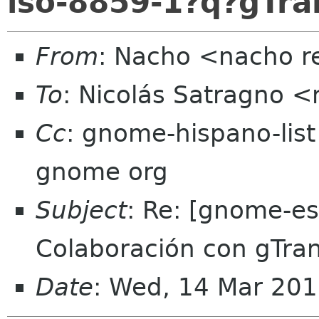
iso-8859-1?q?gTra
From
: Nacho <nacho r
To
: Nicolás Satragno 
Cc
: gnome-hispano-lis
gnome org
Subject
: Re: [gnome-e
Colaboración con gTran
Date
: Wed, 14 Mar 20