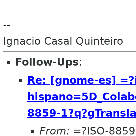
--
Ignacio Casal Quinteiro
Follow-Ups
:
Re: [gnome-es] =
hispano=5D_Colab
8859-1?q?gTransl
From:
=?ISO-8859