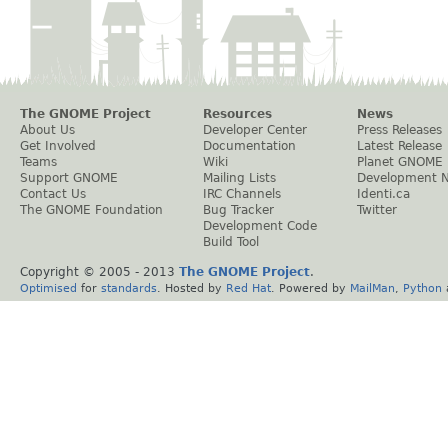
The GNOME Project
Resources
News
About Us
Developer Center
Press Releases
Get Involved
Documentation
Latest Release
Teams
Wiki
Planet GNOME
Support GNOME
Mailing Lists
Development 
Contact Us
IRC Channels
Identi.ca
The GNOME Foundation
Bug Tracker
Twitter
Development Code
Build Tool
Copyright © 2005 - 2013
The GNOME Project
.
Optimised
for
standards
. Hosted by
Red Hat
. Powered by
MailMan
,
Python