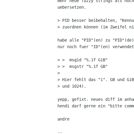
mehr neue fuzzy strings als noch
uebersetzen.

> PID besser beibehalten, "Kennu
> zuordnen können (im Zweifel ni
habe alle "PID"(en) zu "PID"(de)
nur noch fuer "ID"(en) verwendet
> >  msgid "%.1f GiB"

> >  msgstr "%.1f GB"

>  

> Hier fehlt das "i". GB und GiB
> und 1024).

yepp, gefixt. neues diff im anha
hendi darf gerne ein "bitte comm
andre

-- 
