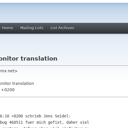
Home
Mailing Lists
List Archives
itor translation
gmx net>
nitor translation
29 +0200
6:10 +0200 schrieb Jens Seidel:

bug 460511 fuer mich gefixt, daher viel
