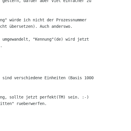
 gestern, dafuer aber viel einfacher zu

ng" würde ich nicht der Prozessnummer

cht übersetzen). Auch anderswo.

 umgewandelt, "Kennung"(de) wird jetzt

.

 sind verschiedene Einheiten (Basis 1000

ng, sollte jetzt perfekt(TM) sein. :-)

itten" rueberwerfen.
