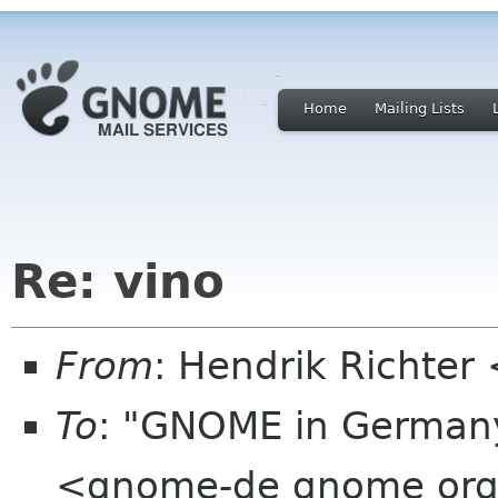
Home
Mailing Lists
Re: vino
From
: Hendrik Richte
To
: "GNOME in Germany
<gnome-de gnome or