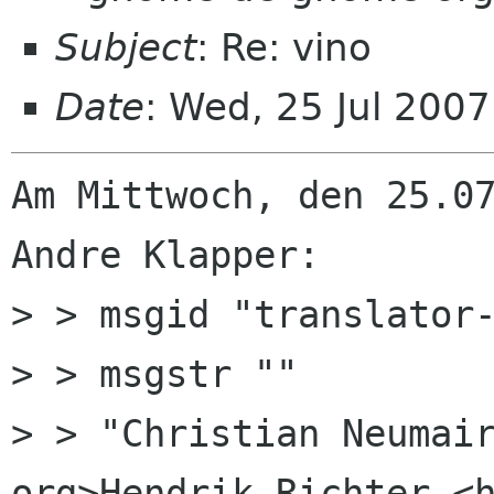
Subject
: Re: vino
Date
: Wed, 25 Jul 200
Am Mittwoch, den 25.07
Andre Klapper:

> > msgid "translator-
> > msgstr ""

> > "Christian Neumair
org>Hendrik Richter <h