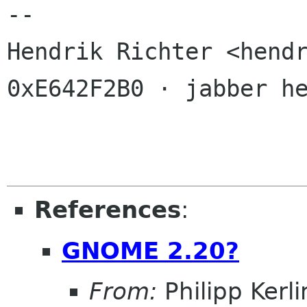
-- 

Hendrik Richter <hendr
0xE642F2B0 · jabber he
References
:
GNOME 2.20?
From:
Philipp Kerl