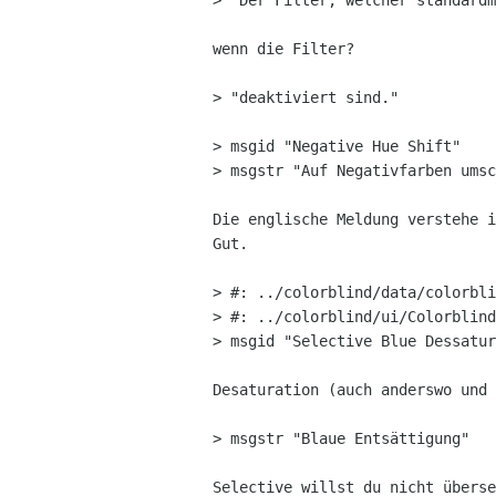
> "Der Filter, welcher standardm
wenn die Filter?

> "deaktiviert sind."

> msgid "Negative Hue Shift"

> msgstr "Auf Negativfarben umsc
Die englische Meldung verstehe i
Gut.

> #: ../colorblind/data/colorbli
> #: ../colorblind/ui/Colorblind
> msgid "Selective Blue Dessatur
Desaturation (auch anderswo und 
> msgstr "Blaue Entsättigung"

Selective willst du nicht überse