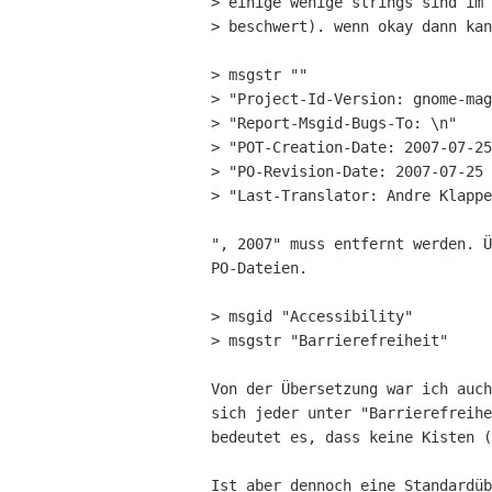
> einige wenige strings sind im 
> beschwert). wenn okay dann kan
> msgstr ""

> "Project-Id-Version: gnome-mag
> "Report-Msgid-Bugs-To: \n"

> "POT-Creation-Date: 2007-07-25
> "PO-Revision-Date: 2007-07-25 
> "Last-Translator: Andre Klappe
", 2007" muss entfernt werden. Ü
PO-Dateien.

> msgid "Accessibility"

> msgstr "Barrierefreiheit"

Von der Übersetzung war ich auch
sich jeder unter "Barrierefreihe
bedeutet es, dass keine Kisten (
Ist aber dennoch eine Standardüb