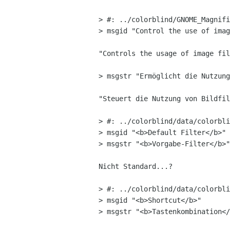
> #: ../colorblind/GNOME_Magnifi
> msgid "Control the use of imag
"Controls the usage of image fil
> msgstr "Ermöglicht die Nutzung
"Steuert die Nutzung von Bildfil
> #: ../colorblind/data/colorbli
> msgid "<b>Default Filter</b>"

> msgstr "<b>Vorgabe-Filter</b>"

Nicht Standard...?

> #: ../colorblind/data/colorbli
> msgid "<b>Shortcut</b>"

> msgstr "<b>Tastenkombination</