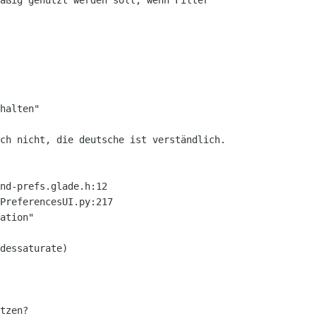
äßig genutzt werden soll, wenn Filter "

halten"

ch nicht, die deutsche ist verständlich.

nd-prefs.glade.h:12

PreferencesUI.py:217

ation"

dessaturate)

tzen?
