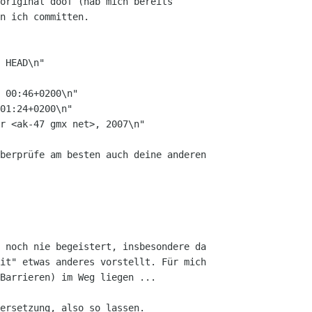
original doof (hab mich bereits

n ich committen.

 HEAD\n"

 00:46+0200\n"

01:24+0200\n"

r <ak-47 gmx net>, 2007\n"

berprüfe am besten auch deine anderen

 noch nie begeistert, insbesondere da

it" etwas anderes vorstellt. Für mich

Barrieren) im Weg liegen ...

ersetzung, also so lassen.
