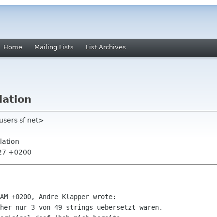
Home
Mailing Lists
List Archives
lation
 users sf net>
lation
:27 +0200
AM +0200, Andre Klapper wrote:

her nur 3 von 49 strings uebersetzt waren.
