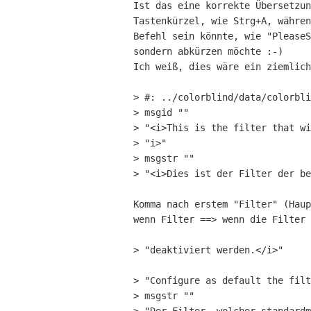
Ist das eine korrekte Übersetzun
Tastenkürzel, wie Strg+A, währen
Befehl sein könnte, wie "PleaseS
sondern abkürzen möchte :-)

Ich weiß, dies wäre ein ziemlich
> #: ../colorblind/data/colorbli
> msgid ""

> "<i>This is the filter that wi
> "i>"

> msgstr ""

> "<i>Dies ist der Filter der be
Komma nach erstem "Filter" (Haup
wenn Filter ==> wenn die Filter

> "deaktiviert werden.</i>"

> "Configure as default the filt
> msgstr ""
