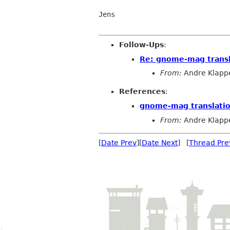
Jens

Follow-Ups
:
Re: gnome-mag transl
From:
Andre Klapp
References
:
gnome-mag translati
From:
Andre Klapp
[
Date Prev
][
Date Next
] [
Thread Pre