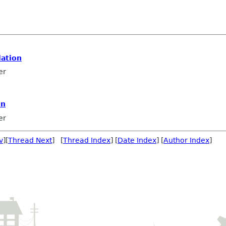
ation
er
on
er
v
][
Thread Next
] [
Thread Index
] [
Date Index
] [
Author Index
]