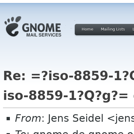
Home
Mailing Lists
Re: =?iso-8859-1
iso-8859-1?Q?g?=
From
: Jens Seidel <jen