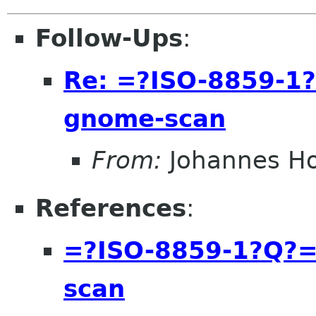
Follow-Ups
:
Re: =?ISO-8859-1
gnome-scan
From:
Johannes H
References
:
=?ISO-8859-1?Q?
scan