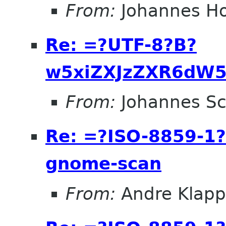
From:
Johannes H
Re: =?UTF-8?B?
w5xiZXJzZXR6dW5
From:
Johannes S
Re: =?ISO-8859-1
gnome-scan
From:
Andre Klapp