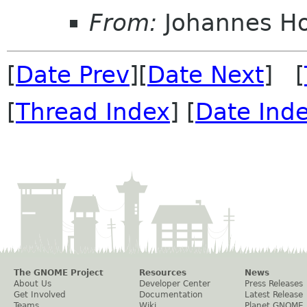
From:
Johannes H
[
Date Prev
][
Date Next
] [
[
Thread Index
] [
Date Ind
The GNOME Project
Resources
News
About Us
Developer Center
Press Releases
Get Involved
Documentation
Latest Release
Teams
Wiki
Planet GNOME