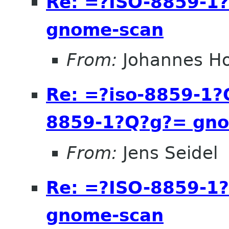
Re: =?ISO-8859-1
gnome-scan
From:
Johannes H
Re: =?iso-8859-1
8859-1?Q?g?= gn
From:
Jens Seidel
Re: =?ISO-8859-1
gnome-scan