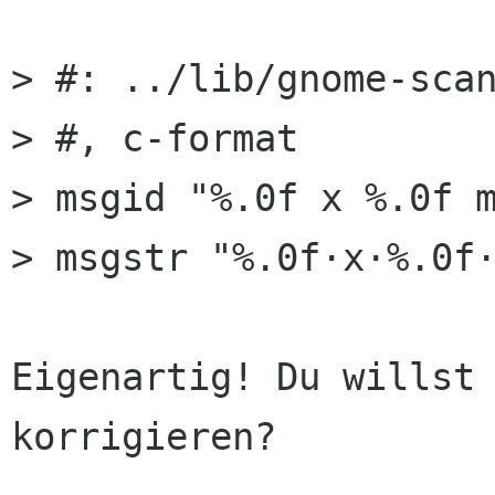
> #: ../lib/gnome-scan
> #, c-format

> msgid "%.0f x %.0f m
> msgstr "%.0f·x·%.0f·
Eigenartig! Du willst 
korrigieren?
