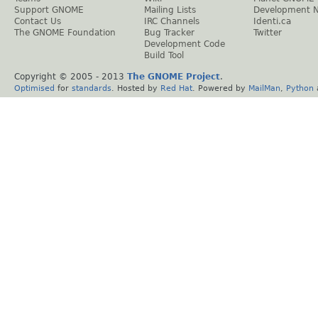
Support GNOME
Mailing Lists
Development 
Contact Us
IRC Channels
Identi.ca
The GNOME Foundation
Bug Tracker
Twitter
Development Code
Build Tool
Copyright © 2005 - 2013
The GNOME Project
.
Optimised
for
standards
. Hosted by
Red Hat
. Powered by
MailMan
,
Python