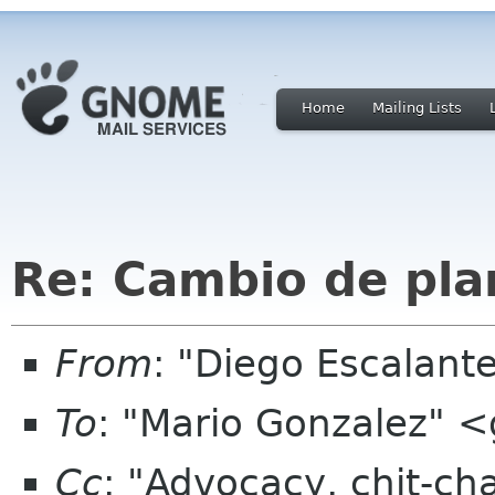
Home
Mailing Lists
Re: Cambio de pla
From
: "Diego Escalan
To
: "Mario Gonzalez" 
Cc
: "Advocacy, chit-ch