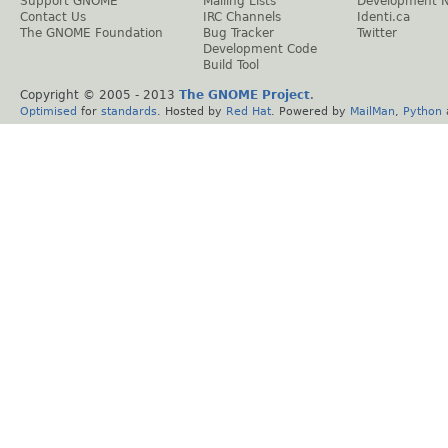
Support GNOME
Mailing Lists
Development 
Contact Us
IRC Channels
Identi.ca
The GNOME Foundation
Bug Tracker
Twitter
Development Code
Build Tool
Copyright © 2005 - 2013
The GNOME Project
.
Optimised
for
standards
. Hosted by
Red Hat
. Powered by
MailMan
,
Python