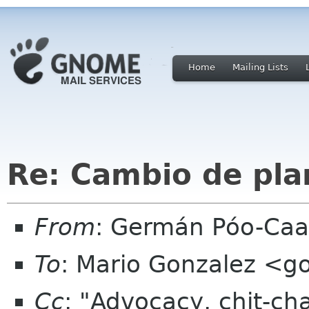
Home
Mailing Lists
Re: Cambio de pla
From
: Germán Póo-Ca
To
: Mario Gonzalez <g
Cc
: "Advocacy, chit-ch