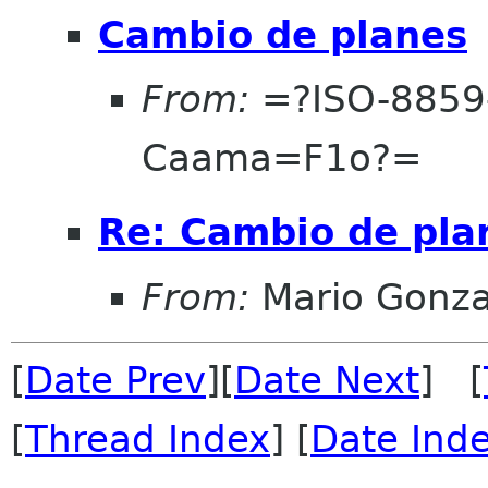
Cambio de planes
From:
=?ISO-8859
Caama=F1o?=
Re: Cambio de pla
From:
Mario Gonza
[
Date Prev
][
Date Next
] [
[
Thread Index
] [
Date Ind