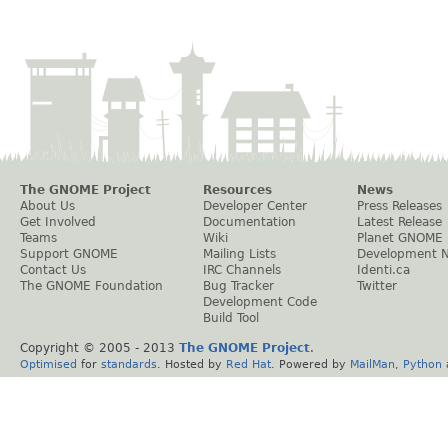
The GNOME Project
Resources
News
About Us
Developer Center
Press Releases
Get Involved
Documentation
Latest Release
Teams
Wiki
Planet GNOME
Support GNOME
Mailing Lists
Development 
Contact Us
IRC Channels
Identi.ca
The GNOME Foundation
Bug Tracker
Twitter
Development Code
Build Tool
Copyright © 2005 - 2013
The GNOME Project
.
Optimised
for
standards
. Hosted by
Red Hat
. Powered by
MailMan
,
Python