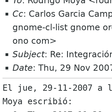
To
: Rodrigo Moya <rod
Cc
: Carlos Garcia Cam
gnome-cl-list gnome o
ono com>
Subject
: Re: Integraci
Date
: Thu, 29 Nov 200
El jue, 29-11-2007 a l
Moya escribió:
