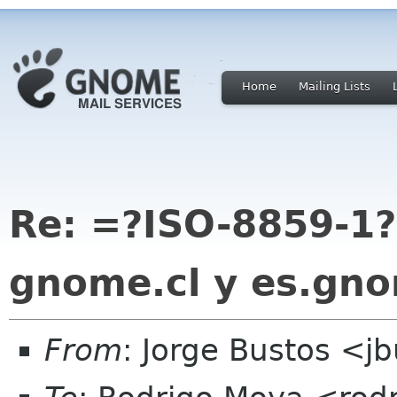
Home
Mailing Lists
Re: =?ISO-8859-1
gnome.cl y es.gn
From
: Jorge Bustos <jb