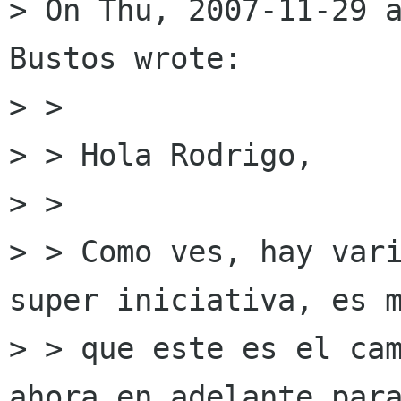
> On Thu, 2007-11-29 a
Bustos wrote:

> > 

> > Hola Rodrigo, 

> > 

> > Como ves, hay vari
super iniciativa, es m
> > que este es el cam
ahora en adelante para