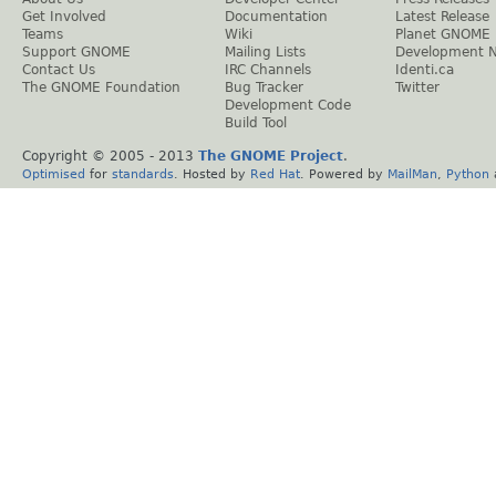
Get Involved
Documentation
Latest Release
Teams
Wiki
Planet GNOME
Support GNOME
Mailing Lists
Development 
Contact Us
IRC Channels
Identi.ca
The GNOME Foundation
Bug Tracker
Twitter
Development Code
Build Tool
Copyright © 2005 - 2013
The GNOME Project
.
Optimised
for
standards
. Hosted by
Red Hat
. Powered by
MailMan
,
Python