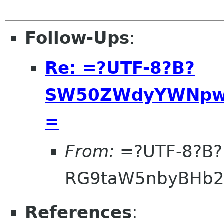
Follow-Ups
:
Re: =?UTF-8?B?
SW50ZWdyYWNpw7
=
From:
=?UTF-8?B?
RG9taW5nbyBHb
References
: