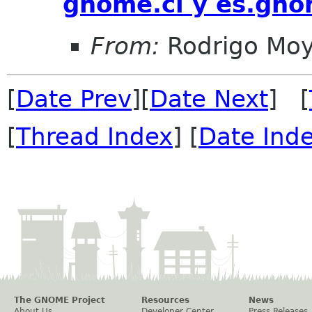
gnome.cl y es.gno
From:
Rodrigo Mo
[
Date Prev
][
Date Next
] [
[
Thread Index
] [
Date Ind
The GNOME Project
Resources
News
About Us
Developer Center
Press Releases