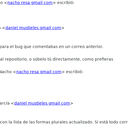
ho
<
nacho resa gmail com
>
escribió:
a
<
daniel mustieles gmail com
>
 para el bug que comentabas en un correo anterior.
 al repositorio, o súbelo tú directamente, como prefieras
 Nacho
<
nacho resa gmail com
>
escribió:
García
<
daniel mustieles gmail com
>
con la lista de las formas plurales actualizado. Si está todo corr