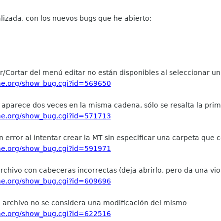
alizada, con los nuevos bugs que he abierto:
/Cortar del menú editar no están disponibles al seleccionar un
ome.org/show_bug.cgi?id=569650
si aparece dos veces en la misma cadena, sólo se resalta la pri
ome.org/show_bug.cgi?id=571713
 error al intentar crear la MT sin especificar una carpeta que 
ome.org/show_bug.cgi?id=591971
archivo con cabeceras incorrectas (deja abrirlo, pero da una vi
ome.org/show_bug.cgi?id=609696
n archivo no se considera una modificación del mismo
ome.org/show_bug.cgi?id=622516