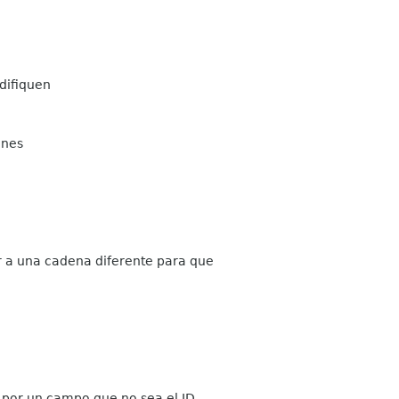
difiquen
ones
r a una cadena diferente para que
o por un campo que no sea el ID