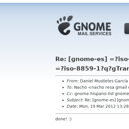
Re: [gnome-es] =?is
=?iso-8859-1?q?gTra
From
: Daniel Mustieles Garcí
To
: Nacho <nacho resa gmail
Cc
: gnome-hispano-list gnome
Subject
: Re: [gnome-es] [gno
Date
: Mon, 19 Mar 2012 13:2
done! :)