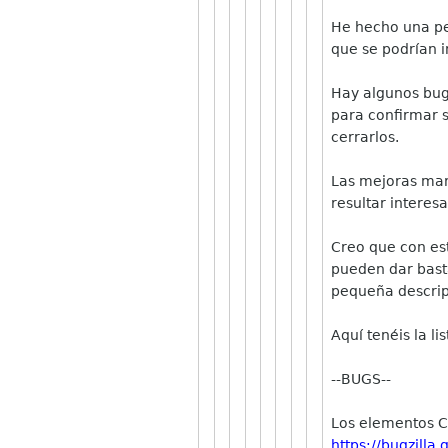
He hecho una peq
que se podrían in
Hay algunos bugs
para confirmar si
cerrarlos.
Las mejoras mar
resultar interesa
Creo que con es
pueden dar bast
pequeña descrip
Aquí tenéis la lis
--BUGS--
Los elementos Co
https://bugzill