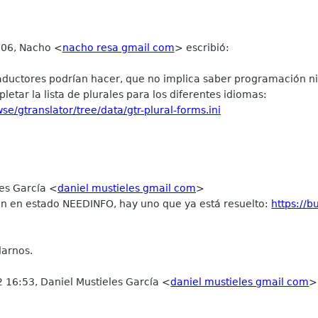
:06, Nacho
<
nacho resa gmail com
>
escribió:
traductores podrían hacer, que no implica saber programación ni
letar la lista de plurales para los diferentes idiomas:
se/gtranslator/tree/data/gtr-plural-forms.ini
les García
<
daniel mustieles gmail com
>
an en estado NEEDINFO, hay uno que ya está resuelto:
https://
darnos.
 16:53, Daniel Mustieles García
<
daniel mustieles gmail com
>