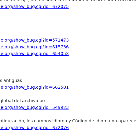
ome.org/show_bug.cgi?id=672075
ome.org/show_bug.cgi?id=571473
ome.org/show_bug.cgi?id=615736
ome.org/show_bug.cgi?id=654053
s antiguas
ome.org/show_bug.cgi?id=662501
global del archivo po
ome.org/show_bug.cgi?id=549923
onfiguración, los campos Idioma y Código de Idioma no aparec
ome.org/show_bug.cgi?id=672076