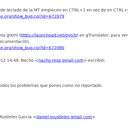
s de teclado de la MT empiecen en CTRL+1 en vez de en CTRL+
ome.org/show_bug.cgi?id=672079
nta gtxml (
https://launchpad.net/pyg3t
) en gTranslator, para ve
 documentación.
ome.org/show_bug.cgi?id=672080
012 14:48, Nacho
<
nacho resa gmail com
>
escribió:
 todos los problemas que pones como no reportado.
Mustieles García
<
daniel mustieles gmail com
>