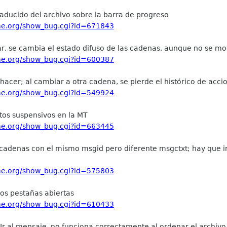
traducido del archivo sobre la barra de progreso
ome.org/show_bug.cgi?id=671843
r, se cambia el estado difuso de las cadenas, aunque no se mo
ome.org/show_bug.cgi?id=600387
hacer; al cambiar a otra cadena, se pierde el histórico de acci
ome.org/show_bug.cgi?id=549924
tos suspensivos en la MT
ome.org/show_bug.cgi?id=663445
s cadenas con el mismo msgid pero diferente msgctxt; hay que i
ome.org/show_bug.cgi?id=575803
dos pestañas abiertas
ome.org/show_bug.cgi?id=610433
Ir al mensaje, no funciona correctamente al ordenar el archiv