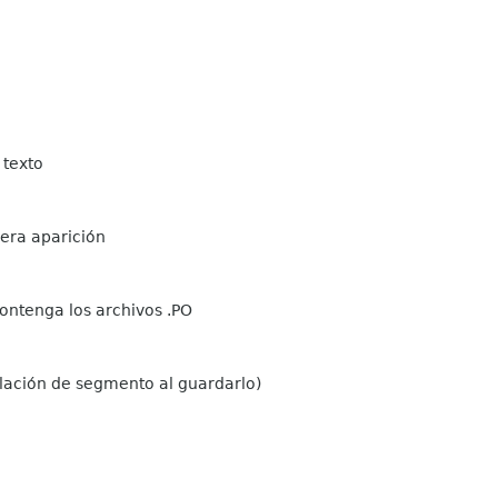
 texto
mera aparición
contenga los archivos .PO
olación de segmento al guardarlo)