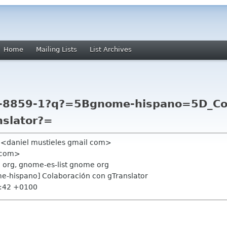
Home
Mailing Lists
List Archives
o-8859-1?q?=5Bgnome-hispano=5D_Co
nslator?=
a <daniel mustieles gmail com>
 com>
 org, gnome-es-list gnome org
me-hispano] Colaboración con gTranslator
8:42 +0100