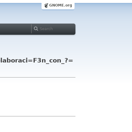
GNOME.org
laboraci=F3n_con_?=