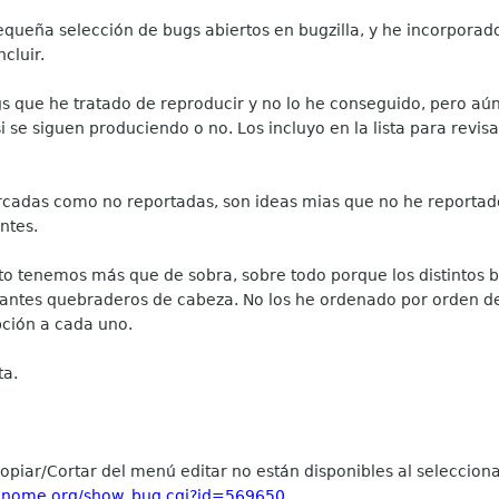
ueña selección de bugs abiertos en bugzilla, y he incorporado
cluir.
 que he tratado de reproducir y no lo he conseguido, pero aún 
 se siguen produciendo o no. Los incluyo en la lista para revisar
cadas como no reportadas, son ideas mias que no he reportado
ntes.
to tenemos más que de sobra, sobre todo porque los distintos 
antes quebraderos de cabeza. No los he ordenado por orden de
ción a cada uno.
ta.
piar/Cortar del menú editar no están disponibles al selecciona
a.gnome.org/show_bug.cgi?id=569650